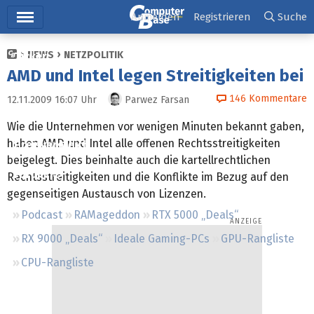
Hauptmenü
Anmelden
Registrieren
Suche
NEWS
NETZPOLITIK
Ticker
AMD und Intel legen Streitigkeiten bei
Tests
146
Kommentare
12.11.2009 16:07
Uhr
Parwez Farsan
Downloads
Wie die Unternehmen vor wenigen Minuten bekannt gaben,
haben AMD und Intel alle offenen Rechtsstreitigkeiten
Preisvergleich
beigelegt. Dies beinhalte auch die kartellrechtlichen
Forum
Rechtsstreitigkeiten und die Konflikte im Bezug auf den
gegenseitigen Austausch von Lizenzen.
Podcast
RAMageddon
RTX 5000 „Deals“
RX 9000 „Deals“
Ideale Gaming-PCs
GPU-Rangliste
CPU-Rangliste