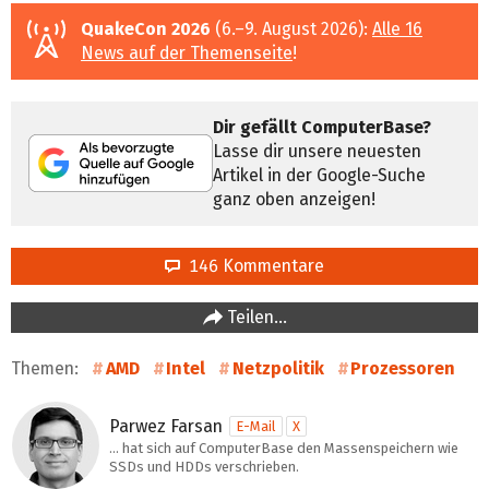
QuakeCon 2026
(6.–9. August 2026):
Alle 16
News auf der Themenseite
!
Dir gefällt ComputerBase?
Lasse dir unsere neuesten
Artikel in der Google-Suche
ganz oben anzeigen!
146 Kommentare
Teilen…
Themen:
AMD
Intel
Netzpolitik
Prozessoren
Parwez Farsan
E-Mail
X
… hat sich auf ComputerBase den Massenspeichern wie
SSDs und HDDs verschrieben.