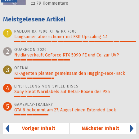
79
Kommentare
Meistgelesene Artikel
RADEON RX 7800 XT & RX 7600
1
Langsamer, aber schöner mit FSR Upscaling 4.1
100%
QUAKECON 2026
2
Nvidia verkauft GeForce RTX 5090 FE und Co. zur UVP
46%
OPENAI
3
KI-Agenten planten gemein­sam den Hugging-Face-Hack
33%
EINSTELLUNG VON SPIELE-DISCS
4
Sony klebt Warnlabels auf Retail-Boxen der PS5
29%
GAMEPLAY-TRAILER?
5
GTA 6 bekommt am 27. August einen Extended Look
28%
Voriger Inhalt
Nächster Inhalt