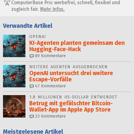
ComputerBase Pro: werbefrei, schnell, flexibel und
zugleich fair.
Mehr Infos.
Verwandte Artikel
OPENAI
KI-Agenten planten gemein­sam den
Hugging-Face-Hack
89
Kommentare
WEITERE AGENTEN AUSGEBROCHEN
OpenAI untersucht drei weitere
Escape-Vorfälle
47
Kommentare
1,8 MILLIONEN US-DOLLAR ENTWENDET
Betrug mit gefälschter Bit­coin-
Wallet-App im Apple App Store
23
Kommentare
Meistgelesene Artikel