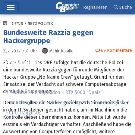
Hauptmenü
Anmelden
Registrieren
Suche
NEWS
NETZPOLITIK
Ticker
Bundesweite Razzia gegen
Tests
Hackergruppe
Downloads
69
Kommentare
22.8.2011 9:37
Uhr
Mahir Kulalic
Preisvergleich
Einem Bericht des
ORF
zufolge hat die deutsche Polizei
eine bundesweite Razzia gegen führende Mitglieder der
Forum
Hacker-Gruppe „No Name Crew“ getätigt. Grund für den
Einsatz sei der Verdacht auf schwere Computersabotage
durch die Gruppierung.
Podcast
RAMageddon
RTX 5000 „Deals“
Demnach sollen die Hacker gezielt nach Sicherheitslücken
RX 9000 „Deals“
Ideale Gaming-PCs
GPU-Rangliste
in den IT-Systemen gesucht haben, um im Nachhinein die
CPU-Rangliste
Kontrolle dieser übernehmen zu können. Mitte Juli wurde
erstmals ein Verdächtiger verhaftet. Anschließend habe die
Auswertung von Computerforen ermöglicht, weitere