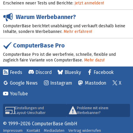
Erscheinen neuer Tests und Berichte:
Jetzt anmelden!
Warum Werbebanner?
ComputerBase berichtet unabhängig und verkauft deshalb keine
Inhalte, sondern Werbebanner.
Mehr erfahren!
ComputerBase Pro
ComputerBase Pro ist die werbefreie, schnelle, flexible und
zugleich faire Variante von ComputerBase.
Mehr dazu!
Feeds
Discord
Bluesky
Facebook
Google News
Instagram
Mastodon
X
YouTube
Einstellungen und
Probleme mit einem
Layout-Umschalter
Werbebanner?
© 1999–2026 ComputerBase GmbH
Impressum
Kontakt
Mediadaten
Vertrag widerrufen