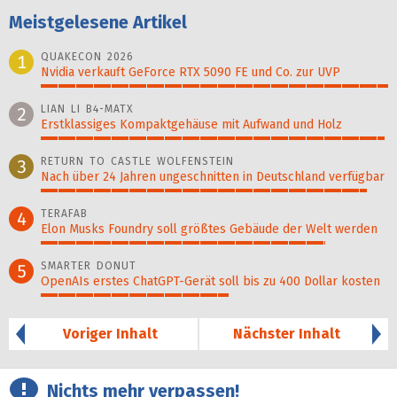
Meistgelesene Artikel
QUAKECON 2026
1
Nvidia verkauft GeForce RTX 5090 FE und Co. zur UVP
100%
LIAN LI B4-MATX
2
Erstklassiges Kompaktgehäuse mit Aufwand und Holz
99%
RETURN TO CASTLE WOLFENSTEIN
3
Nach über 24 Jahren ungeschnitten in Deutschland verfügbar
94%
TERAFAB
4
Elon Musks Foundry soll größ­tes Gebäude der Welt werden
82%
SMARTER DONUT
5
OpenAIs erstes ChatGPT-Gerät soll bis zu 400 Dollar kosten
54%
Voriger Inhalt
Nächster Inhalt
Nichts mehr verpassen!