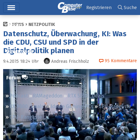
Hauptmenü
Anmelden
Registrieren
Suche
NEWS
NETZPOLITIK
Ticker
Datenschutz, Überwachung, KI: Was
Tests
die CDU, CSU und SPD in der
Digitalpolitik planen
Downloads
95
Kommentare
9.4.2025 18:24
Uhr
Andreas Frischholz
Preisvergleich
Forum
Podcast
RAMageddon
RTX 5000 „Deals“
RX 9000 „Deals“
Ideale Gaming-PCs
GPU-Rangliste
CPU-Rangliste