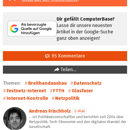
Dir gefällt ComputerBase?
Lasse dir unsere neuesten
Artikel in der Google-Suche
ganz oben anzeigen!
95 Kommentare
Teilen…
Themen:
Breitbandausbau
Datenschutz
Festnetz-Internet
FTTH
Glasfaser
Internet-Kontrolle
Netzpolitik
Andreas Frischholz
E-Mail
… ist Politikwissenschaftler und berichtet seit 2004 über
Netzpolitik, Tech-Ökonomie und den digitalen Wandel der
Gesellschaft.