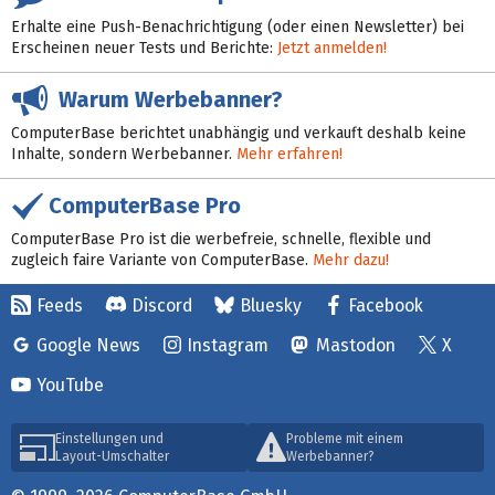
Erhalte eine Push-Benachrichtigung (oder einen Newsletter) bei
Erscheinen neuer Tests und Berichte:
Jetzt anmelden!
Warum Werbebanner?
ComputerBase berichtet unabhängig und verkauft deshalb keine
Inhalte, sondern Werbebanner.
Mehr erfahren!
ComputerBase Pro
ComputerBase Pro ist die werbefreie, schnelle, flexible und
zugleich faire Variante von ComputerBase.
Mehr dazu!
Feeds
Discord
Bluesky
Facebook
Google News
Instagram
Mastodon
X
YouTube
Einstellungen und
Probleme mit einem
Layout-Umschalter
Werbebanner?