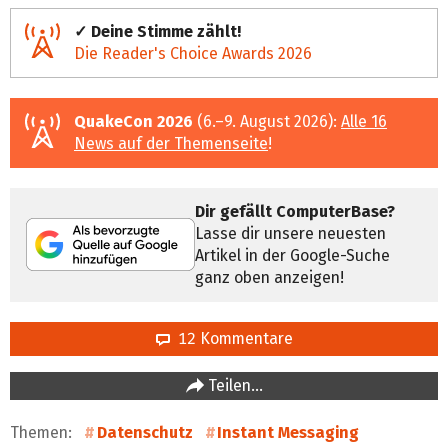
✓ Deine Stimme zählt!
Die Reader's Choice Awards 2026
QuakeCon 2026
(6.–9. August 2026):
Alle 16
News auf der Themenseite
!
Dir gefällt ComputerBase?
Lasse dir unsere neuesten
Artikel in der Google-Suche
ganz oben anzeigen!
12 Kommentare
Teilen…
Themen:
Datenschutz
Instant Messaging