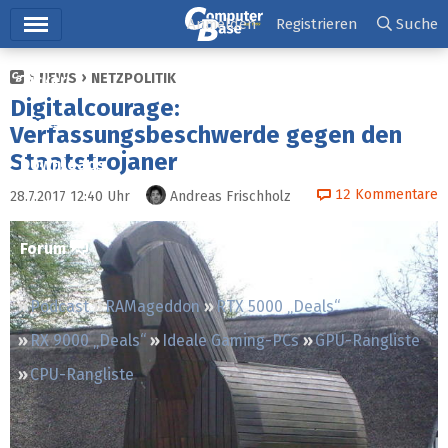
Hauptmenü
Anmelden
Registrieren
Suche
NEWS
NETZPOLITIK
Ticker
Digitalcourage:
Tests
Verfassungsbeschwerde gegen den
Staatstrojaner
Downloads
12
Kommentare
28.7.2017 12:40
Uhr
Andreas Frischholz
Preisvergleich
Forum
Podcast
RAMageddon
RTX 5000 „Deals“
RX 9000 „Deals“
Ideale Gaming-PCs
GPU-Rangliste
CPU-Rangliste