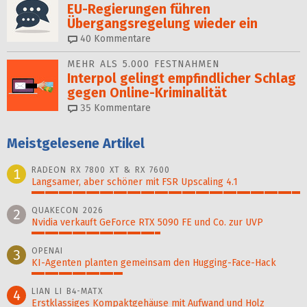
EU-Regierungen führen
Übergangsregelung wieder ein
40
Kommentare
MEHR ALS 5.000 FESTNAHMEN
Interpol gelingt em­pfind­licher Schlag
ge­gen Online-Krimina­li­tät
35
Kommentare
Meistgelesene Artikel
RADEON RX 7800 XT & RX 7600
1
Langsamer, aber schöner mit FSR Upscaling 4.1
100%
QUAKECON 2026
2
Nvidia verkauft GeForce RTX 5090 FE und Co. zur UVP
48%
OPENAI
3
KI-Agenten planten gemein­sam den Hugging-Face-Hack
34%
LIAN LI B4-MATX
4
Erstklassiges Kompaktgehäuse mit Aufwand und Holz