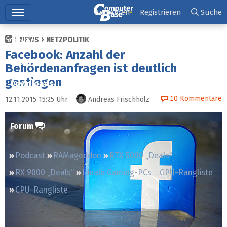
Hauptmenü
Anmelden
Registrieren
Suche
NEWS
NETZPOLITIK
Ticker
Facebook: Anzahl der
Tests
Behördenanfragen ist deutlich
gestiegen
Downloads
10
Kommentare
12.11.2015 15:25
Uhr
Andreas Frischholz
Preisvergleich
Forum
Podcast
RAMageddon
RTX 5000 „Deals“
RX 9000 „Deals“
Ideale Gaming-PCs
GPU-Rangliste
CPU-Rangliste