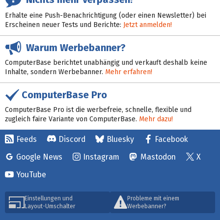
Erhalte eine Push-Benachrichtigung (oder einen Newsletter) bei
Erscheinen neuer Tests und Berichte:
Jetzt anmelden!
Warum Werbebanner?
ComputerBase berichtet unabhängig und verkauft deshalb keine
Inhalte, sondern Werbebanner.
Mehr erfahren!
ComputerBase Pro
ComputerBase Pro ist die werbefreie, schnelle, flexible und
zugleich faire Variante von ComputerBase.
Mehr dazu!
Feeds
Discord
Bluesky
Facebook
Google News
Instagram
Mastodon
X
YouTube
Einstellungen und
Probleme mit einem
Layout-Umschalter
Werbebanner?