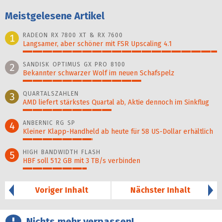
Meistgelesene Artikel
RADEON RX 7800 XT & RX 7600
1
Langsamer, aber schöner mit FSR Upscaling 4.1
100%
SANDISK OPTIMUS GX PRO 8100
2
Bekannter schwarzer Wolf im neuen Schafspelz
61%
QUARTALSZAHLEN
3
AMD liefert stärkstes Quartal ab, Aktie dennoch im Sinkflug
46%
ANBERNIC RG SP
4
Kleiner Klapp-Hand­held ab heute für 58 US-Dollar er­hält­lich
36%
HIGH BANDWIDTH FLASH
5
HBF soll 512 GB mit 3 TB/s verbinden
33%
Voriger Inhalt
Nächster Inhalt
Nichts mehr verpassen!