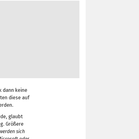
k dann keine
ten diese auf
erden.
de, glaubt
ng. Größere
 werden sich
icrosoft oder