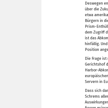
Deswegen ent
über die Zuk
etwa amerika
Bürgern in di
Prism-Enthül
dem Zugriff 
ist das Abko
hinfällig. Un
Position ang
Die Frage ist
Gerichtshof 
Harbor-Abkom
europäischen
Servern in E
Dass sich da
Schrems aller
Auswirkungen
fragen müsse