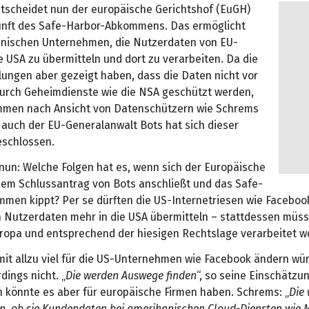
scheidet nun der europäische Gerichtshof (EuGH)
unft des Safe-Harbor-Abkommens. Das ermöglicht
nischen Unternehmen, die Nutzerdaten von EU-
e USA zu übermitteln und dort zu verarbeiten. Da die
lungen aber gezeigt haben, dass die Daten nicht vor
durch Geheimdienste wie die NSA geschützt werden,
mmen nach Ansicht von Datenschützern wie Schrems
d auch der EU-Generalanwalt Bots hat sich dieser
eschlossen.
 nun: Welche Folgen hat es, wenn sich der Europäische
dem Schlussantrag von Bots anschließt und das Safe-
men kippt? Per se dürften die US-Internetriesen wie Faceboo
 Nutzerdaten mehr in die USA übermitteln – stattdessen müss
uropa und entsprechend der hiesigen Rechtslage verarbeitet w
mit allzu viel für die US-Unternehmen wie Facebook ändern wür
dings nicht. „
Die werden Auswege finden
“, so seine Einschätzu
 könnte es aber für europäische Firmen haben. Schrems: „
Die
n, ob sie Kundendaten bei amerikanischen Cloud-Diensten wie M