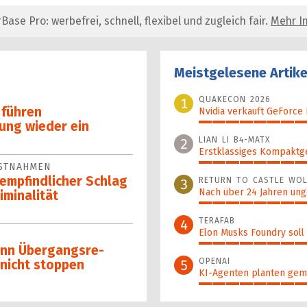
se Pro: werbefrei, schnell, flexibel und zugleich fair.
Mehr In
Meistgelesene Artike
QUAKECON 2026
1
 führen
Nvidia verkauft GeForce
ung wieder ein
100%
LIAN LI B4-MATX
2
Erstklassiges Kompaktg
ESTNAHMEN
96%
em­pfind­licher Schlag
RETURN TO CASTLE WOL
3
Nach über 24 Jahren ung
mina­li­tät
89%
TERAFAB
4
Elon Musks Foundry soll
78%
nn Über­gangs­re­
OPENAI
5
 nicht stoppen
KI-Agenten planten gem
70%