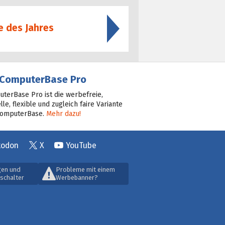
e des Jahres
ComputerBase Pro
terBase Pro ist die werbefreie,
lle, flexible und zugleich faire Variante
ComputerBase.
Mehr dazu!
todon
X
YouTube
gen und
Probleme mit einem
schalter
Werbebanner?