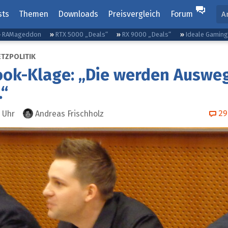
sts
Themen
Downloads
Preisvergleich
Forum
A
RAMageddon
RTX 5000 „Deals“
RX 9000 „Deals“
Ideale Gamin
ETZPOLITIK
ook-Klage: „Die werden Auswe
.“
29
Uhr
Andreas Frischholz