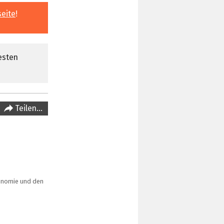
seite
!
esten
Teilen…
konomie und den