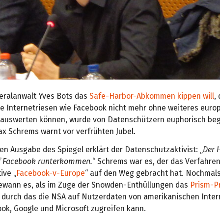
ralanwalt Yves Bots das
Safe-Harbor-Abkommen kippen will
,
e Internetriesen wie Facebook nicht mehr ohne weiteres euro
auswerten können, wurde von Datenschützern euphorisch beg
ax Schrems warnt vor verfrühten Jubel.
len Ausgabe des Spiegel erklärt der Datenschutzaktivist: „
Der 
uf Facebook runterkommen.
“ Schrems war es, der das Verfahren
tive „
Facebook-v-Europe
“ auf den Weg gebracht hat. Nochmal
wann es, als im Zuge der Snowden-Enthüllungen das
Prism-
, durch das die NSA auf Nutzerdaten von amerikanischen Inter
ook, Google und Microsoft zugreifen kann.