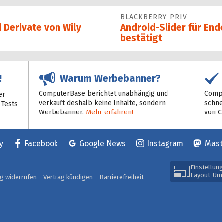
BLACKBERRY PRIV
 Derivate von Wily
Android-Slider für End
bestätigt
Warum Werbebanner?
!
ComputerBase berichtet unabhängig und
Compu
er
verkauft deshalb keine Inhalte, sondern
schne
 Tests
Werbebanner.
Mehr erfahren!
von 
y
Facebook
Google News
Instagram
Mas
Einstellun
Layout-Um
ag widerrufen
Vertrag kündigen
Barrierefreiheit