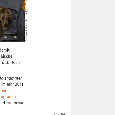
CC BY 2.0
|
Josef Weidenholzer
Bild:
 damit
päische
rüßt. Doch
Holzhammer
 im Jahr 2011
s
an
Programm
netfirmen wie