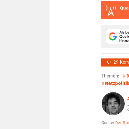
Qua
29 Kom
Themen:
D
Netzpoliti
…
d
Quelle:
Der Spi