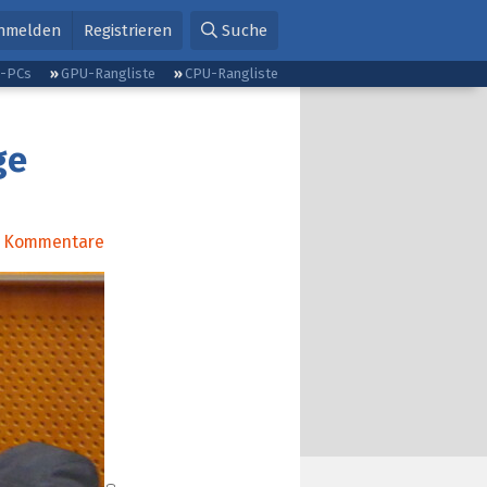
nmelden
Registrieren
Suche
g-PCs
GPU-Rangliste
CPU-Rangliste
ge
Kommentare