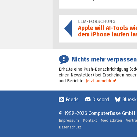
LLM-FORSCHUNG
Apple will AI-Tools w
dem iPhone laufen la
Nichts mehr verpassen
Erhalte eine Push-Benachrichtigung (od
einen Newsletter) bei Erscheinen neuer
und Berichte:
Jetzt anmelden!
Feeds
Discord
Bluesk
© 1999–2026 ComputerBase GmbH
Impressum
Kontakt
Mediadaten
Vertr
Datenschutz