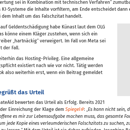
wertung sei in Kombination mit technischen Verfahren“ zumutba
 KI-Systeme die Inhalte vorfiltern, am Ende entscheidet dann
i dem Inhalt um das Falschzitat handelt.
 auf Geldentschädigung habe Künast laut dem OLG
Das könne einem Kläger zustehen, wenn sich ein
eiber „hartnäckig“ verweigert. Im Fall von Meta sei
 der Fall.
iterhin das Hosting-Privileg. Eine allgemeine
flicht existiert nach wie vor nicht. Tätig werden
k also weiterhin erst, wenn ein Beitrag gemeldet
grüßt das Urteil
teAid bewerten das Urteil als Erfolg. Bereits 2021
i der Einreichung der Klage dem
Spiegel
: „
Es kann nicht sein, d
roffene es mir zur Lebensaufgabe machen muss, das gesamte F
m jede Kopie eines verleumderischen Falschzitats zu suchen, 