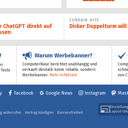
28%
CORSAIR A115
ie ChatGPT direkt auf
Dicker Doppelturm will
ssen
Warum Werbebanner?
!
ComputerBase berichtet unabhängig und
Compu
er
verkauft deshalb keine Inhalte, sondern
schne
 Tests
Werbebanner.
Mehr erfahren!
von 
y
Facebook
Google News
Instagram
Mas
Einstellun
Layout-Um
ag widerrufen
Vertrag kündigen
Barrierefreiheit