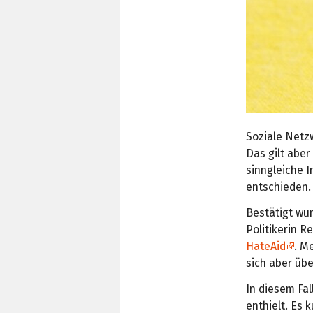
Soziale Netz
Das gilt aber
sinngleiche 
entschieden.
Bestätigt wu
Politikerin R
HateAid
. M
sich aber üb
In diesem Fal
enthielt. Es 