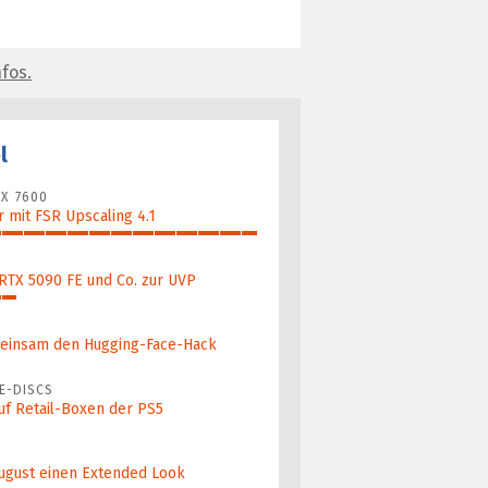
fos.
l
X 7600
 mit FSR Upscaling 4.1
 RTX 5090 FE und Co. zur UVP
ein­sam den Hugging-Face-Hack
E-DISCS
uf Retail-Boxen der PS5
ugust einen Extended Look