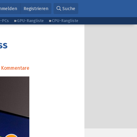
nmelden
Registrieren
Suche
g-PCs
GPU-Rangliste
CPU-Rangliste
ss
Kommentare