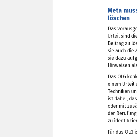
Meta muss
löschen
Das vorausge
Urteil sind d
Beitrag zu lö
sie auch die 
sie dazu auf
Hinweisen al
Das OLG konk
einem Urteil
Techniken un
ist dabei, d
oder mit zusä
der Berufung
zu identifizie
Für das OLG i