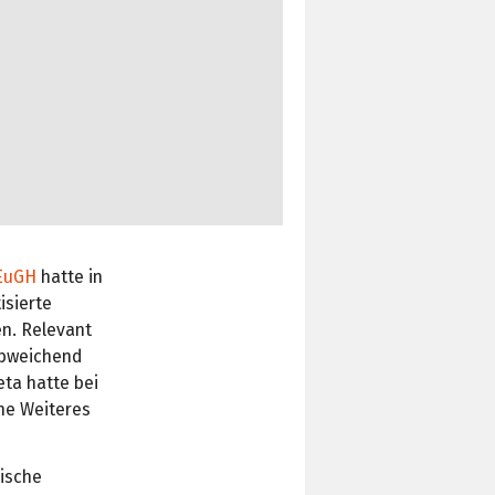
EuGH
hatte in
isierte
en. Relevant
abweichend
eta hatte bei
ne Weiteres
dische