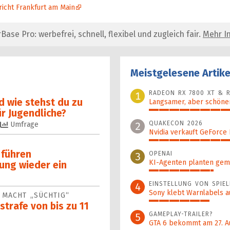
icht Frankfurt am Main
se Pro: werbefrei, schnell, flexibel und zugleich fair.
Mehr In
Meistgelesene Artike
RADEON RX 7800 XT & R
1
d wie stehst du zu
Langsamer, aber schöner
ür Jugendliche?
100%
QUAKECON 2026
2
Umfrage
Nvidia verkauft GeForce
44%
 führen
OPENAI
3
KI-Agenten planten gem
ung wieder ein
32%
EINSTELLUNG VON SPIEL
4
Sony klebt Warnlabels a
 MACHT „SÜCHTIG“
30%
trafe von bis zu 11
GAMEPLAY-TRAILER?
5
GTA 6 bekommt am 27. A