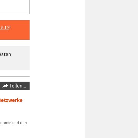
eite
!
esten
Teilen…
Netzwerke
konomie und den