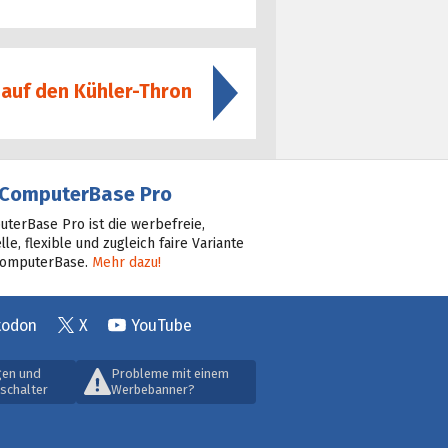
 auf den Kühler-Thron
ComputerBase Pro
terBase Pro ist die werbefreie,
lle, flexible und zugleich faire Variante
ComputerBase.
Mehr dazu!
todon
X
YouTube
gen und
Probleme mit einem
schalter
Werbebanner?