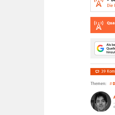
Die 
Qua
39 Kom
Themen:
D
…
d