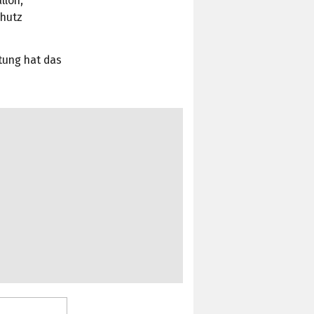
llon,
chutz
utung hat das