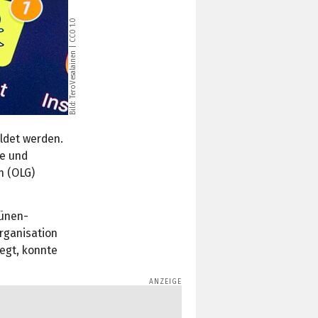
CC0 1.0
|
TeroVesalainen
Bild:
ldet werden.
he und
n (OLG)
rünen-
Organisation
egt, konnte