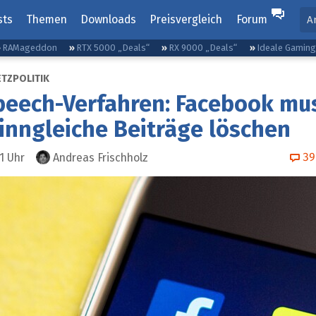
sts
Themen
Downloads
Preisvergleich
Forum
A
RAMageddon
RTX 5000 „Deals“
RX 9000 „Deals“
Ideale Gamin
ETZPOLITIK
peech-Verfahren: Facebook mu
inngleiche Beiträge löschen
39
1
Uhr
Andreas Frischholz