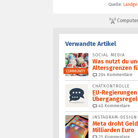
Quelle:
Landger
ComputerBa
Verwandte Artikel
SOCIAL MEDIA
Was nutzt du un
Alters­grenzen f
COMMUNITY
204
Kommentare
CHATKONTROLLE
EU-Regierungen
Übergangsregel
40
Kommentare
INSTAGRAM-DESIGN
Meta droht Gelds
Milliarden Euro
25
Kommentare