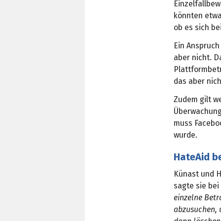
Einzelfallbe
könnten etwa
ob es sich be
Ein Anspruch
aber nicht. 
Plattformbetr
das aber nicht
Zudem gilt we
Überwachungsp
muss Faceboo
wurde.
HateAid be
Künast und Ha
sagte sie be
einzelne Bet
abzusuchen, u