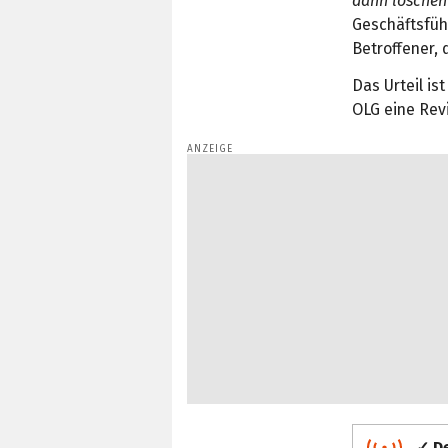
dann löschen 
Geschäftsfüh
Betroffener, 
Das Urteil is
OLG eine Rev
✓ De