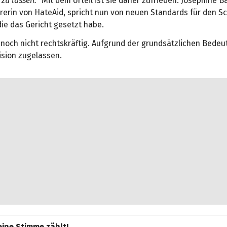
zu lassen.
“ Mit dem Urteil ist sie daher zufrieden. Josephine Ba
rerin von HateAid, spricht nun von neuen Standards für den S
die das Gericht gesetzt habe.
t noch nicht rechtskräftig. Aufgrund der grundsätzlichen Bede
ision zugelassen.
ine Stimme zählt!