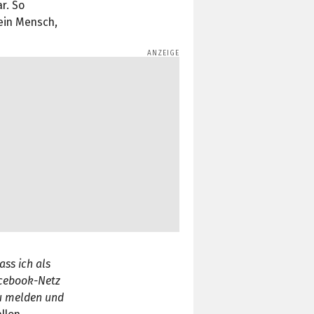
r. So
 ein Mensch,
ass ich als
acebook-Netz
zu melden und