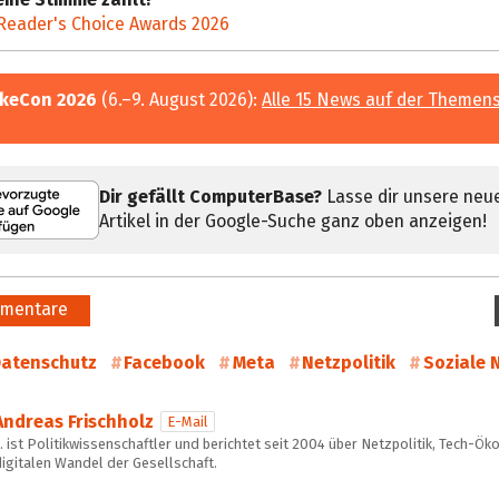
Reader's Choice Awards 2026
keCon 2026
(6.–9. August 2026):
Alle 15 News auf der Themens
Dir gefällt ComputerBase?
Lasse dir unsere neu
Artikel in der Google-Suche ganz oben anzeigen!
mentare
atenschutz
Facebook
Meta
Netzpolitik
Soziale 
Andreas Frischholz
E-Mail
 ist Politikwissenschaftler und berichtet seit 2004 über Netzpolitik, Tech-Ö
igitalen Wandel der Gesellschaft.