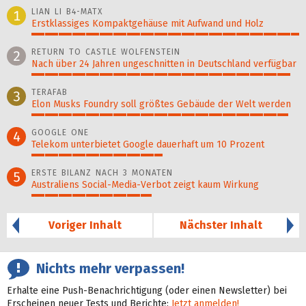
LIAN LI B4-MATX
1
Erstklassiges Kompaktgehäuse mit Aufwand und Holz
100%
RETURN TO CASTLE WOLFENSTEIN
2
Nach über 24 Jahren ungeschnitten in Deutschland verfügbar
97%
TERAFAB
3
Elon Musks Foundry soll größ­tes Gebäude der Welt werden
96%
GOOGLE ONE
4
Telekom unterbietet Google dauerhaft um 10 Prozent
49%
ERSTE BILANZ NACH 3 MONATEN
5
Australiens Social-Media-Verbot zeigt kaum Wirkung
45%
Voriger Inhalt
Nächster Inhalt
Nichts mehr verpassen!
Erhalte eine Push-Benachrichtigung (oder einen Newsletter) bei
Erscheinen neuer Tests und Berichte:
Jetzt anmelden!