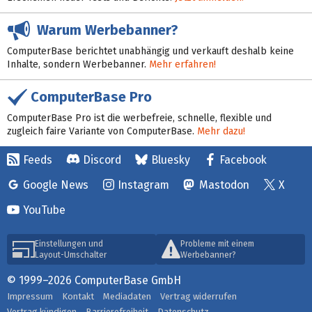
Warum Werbebanner?
ComputerBase berichtet unabhängig und verkauft deshalb keine
Inhalte, sondern Werbebanner.
Mehr erfahren!
ComputerBase Pro
ComputerBase Pro ist die werbefreie, schnelle, flexible und
zugleich faire Variante von ComputerBase.
Mehr dazu!
Feeds
Discord
Bluesky
Facebook
Google News
Instagram
Mastodon
X
YouTube
Einstellungen und
Probleme mit einem
Layout-Umschalter
Werbebanner?
© 1999–2026 ComputerBase GmbH
Impressum
Kontakt
Mediadaten
Vertrag widerrufen
Vertrag kündigen
Barrierefreiheit
Datenschutz