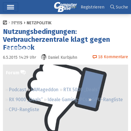
Hauptmenü
Anmelden
Registrieren
Suche
NEWS
NETZPOLITIK
Ticker
Nutzungsbedingungen:
Tests
Verbraucherzentrale klagt gegen
Facebook
Downloads
18
Kommentare
6.5.2015 14:29
Uhr
Daniel Kurbjuhn
Preisvergleich
Forum
Podcast
RAMageddon
RTX 5000 „Deals“
RX 9000 „Deals“
Ideale Gaming-PCs
GPU-Rangliste
CPU-Rangliste