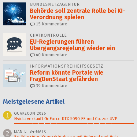
BUNDESNETZAGENTUR
Behörde soll zentrale Rolle bei KI-
Verordnung spielen
15
Kommentare
CHATKONTROLLE
EU-Regierungen führen
Übergangsregelung wieder ein
40
Kommentare
INFORMATIONSFREIHEITSGESETZ
Reform könnte Portale wie
FragDenStaat gefährden
39
Kommentare
Meistgelesene Artikel
QUAKECON 2026
1
Nvidia verkauft GeForce RTX 5090 FE und Co. zur UVP
100%
LIAN LI B4-MATX
2
Erstklassiges Kompaktgehäuse mit Aufwand und Holz