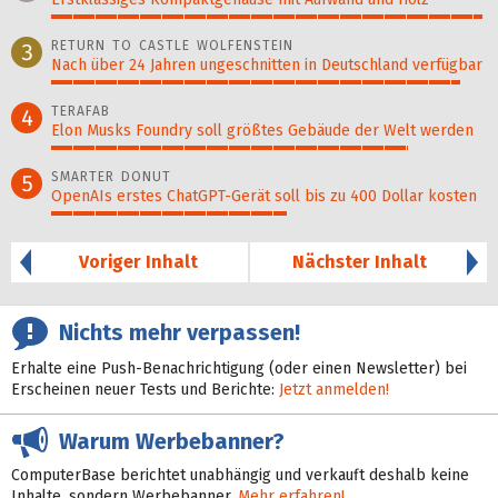
99%
RETURN TO CASTLE WOLFENSTEIN
3
Nach über 24 Jahren ungeschnitten in Deutschland verfügbar
94%
TERAFAB
4
Elon Musks Foundry soll größ­tes Gebäude der Welt werden
82%
SMARTER DONUT
5
OpenAIs erstes ChatGPT-Gerät soll bis zu 400 Dollar kosten
54%
Voriger Inhalt
Nächster Inhalt
Nichts mehr verpassen!
Erhalte eine Push-Benachrichtigung (oder einen Newsletter) bei
Erscheinen neuer Tests und Berichte:
Jetzt anmelden!
Warum Werbebanner?
ComputerBase berichtet unabhängig und verkauft deshalb keine
Inhalte, sondern Werbebanner.
Mehr erfahren!