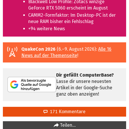
Blackwell Low Profile: Zotacs winzige
GeForce RTX 5060 erscheint im August
CAMM2-Formfaktor: Im Desktop-PC ist der
neue RAM bisher ein Fehlschlag
+94 weitere News
QuakeCon 2026
(6.–9. August 2026):
Alle 16
News auf der Themenseite
!
Dir gefällt ComputerBase?
Lasse dir unsere neuesten
Artikel in der Google-Suche
ganz oben anzeigen!
171 Kommentare
Teilen…