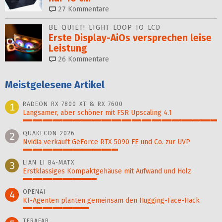
27
Kommentare
BE QUIET! LIGHT LOOP IO LCD
Erste Display-AiOs versprechen leise
Leistung
26
Kommentare
Meistgelesene Artikel
RADEON RX 7800 XT & RX 7600
1
Langsamer, aber schöner mit FSR Upscaling 4.1
100%
QUAKECON 2026
2
Nvidia verkauft GeForce RTX 5090 FE und Co. zur UVP
49%
LIAN LI B4-MATX
3
Erstklassiges Kompaktgehäuse mit Aufwand und Holz
38%
OPENAI
4
KI-Agenten planten gemein­sam den Hugging-Face-Hack
34%
TERAFAB