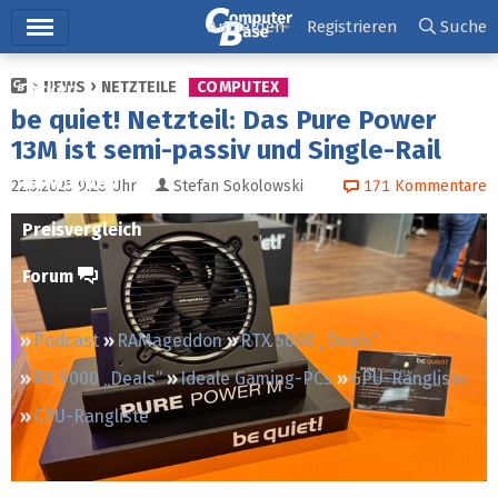
Hauptmenü
Anmelden
Registrieren
Suche
NEWS
NETZTEILE
COMPUTEX
Ticker
be quiet! Netzteil: Das Pure Power
Tests
13M ist semi-passiv und Single-Rail
Downloads
22.5.2025 9:28
Uhr
Stefan Sokolowski
171
Kommentare
Preisvergleich
Forum
Podcast
RAMageddon
RTX 5000 „Deals“
RX 9000 „Deals“
Ideale Gaming-PCs
GPU-Rangliste
CPU-Rangliste