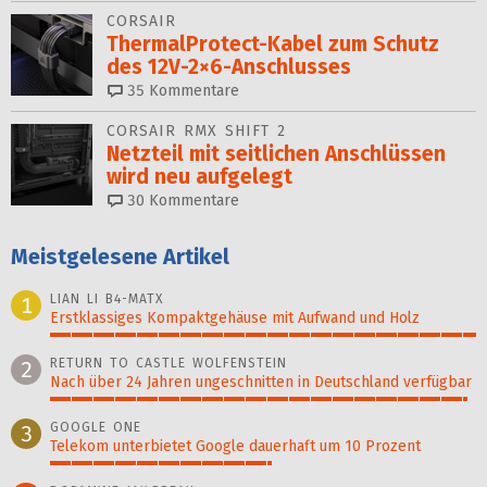
CORSAIR
ThermalProtect-Kabel zum Schutz
des 12V-2×6-Anschlusses
35
Kommentare
CORSAIR RMX SHIFT 2
Netzteil mit seitlichen Anschlüssen
wird neu aufgelegt
30
Kommentare
Meistgelesene Artikel
LIAN LI B4-MATX
1
Erstklassiges Kompaktgehäuse mit Aufwand und Holz
100%
RETURN TO CASTLE WOLFENSTEIN
2
Nach über 24 Jahren ungeschnitten in Deutschland verfügbar
98%
GOOGLE ONE
3
Telekom unterbietet Google dauerhaft um 10 Prozent
52%