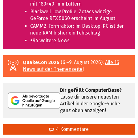
mit 180×40‑mm Lüftern
Blackwell Low Profile: Zotacs winzige
GeForce RTX 5060 erscheint im August
CAMM2-Formfaktor: Im Desktop-PC ist der
neue RAM bisher ein Fehlschlag
+94 weitere News
QuakeCon 2026
(6.–9. August 2026):
Alle 16
News auf der Themenseite
!
Dir gefällt ComputerBase?
Lasse dir unsere neuesten
Artikel in der Google-Suche
ganz oben anzeigen!
4 Kommentare