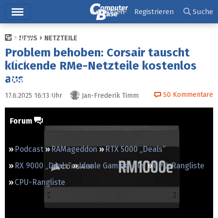
Hauptmenü
Anmelden
Registrieren
Suche
NEWS
NETZTEILE
Ticker
Problem behoben: Corsair tauscht
Tests
klickende RMe-Netzteile kostenlos
aus
Downloads
50
Kommentare
17.6.2025 16:13
Uhr
Jan-Frederik Timm
Preisvergleich
Forum
Podcast
RAMageddon
RTX 5000 „Deals“
RX 9000 „Deals“
Ideale Gaming-PCs
GPU-Rangliste
CPU-Rangliste