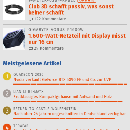
9-METER-USB4-KABEL
UPDATE
Club 3D schafft passiv, was sonst
keiner schafft
122
Kommentare
GIGABYTE AORUS P1600W
1.600-Watt-Netzteil mit Display misst
nur 16 cm
29
Kommentare
Meistgelesene Artikel
QUAKECON 2026
1
Nvidia verkauft GeForce RTX 5090 FE und Co. zur UVP
100%
LIAN LI B4-MATX
2
Erstklassiges Kompaktgehäuse mit Aufwand und Holz
96%
RETURN TO CASTLE WOLFENSTEIN
3
Nach über 24 Jahren ungeschnitten in Deutschland verfügbar
89%
TERAFAB
4