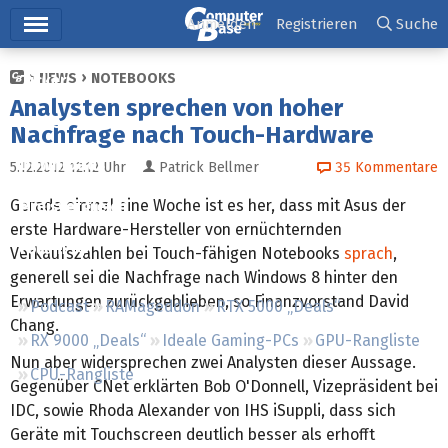
Hauptmenü
Anmelden
Registrieren
Suche
NEWS
NOTEBOOKS
Ticker
Analysten sprechen von hoher
Tests
Nachfrage nach Touch-Hardware
Downloads
5.12.2012 12:12
Uhr
Patrick Bellmer
35
Kommentare
Gerade einmal eine Woche ist es her, dass mit Asus der
Preisvergleich
erste Hardware-Hersteller von ernüchternden
Forum
Verkaufszahlen bei Touch-fähigen Notebooks
sprach
,
generell sei die Nachfrage nach Windows 8 hinter den
Erwartungen zurückgeblieben, so Finanzvorstand David
Podcast
RAMageddon
RTX 5000 „Deals“
Chang.
RX 9000 „Deals“
Ideale Gaming-PCs
GPU-Rangliste
Nun aber widersprechen zwei Analysten dieser Aussage.
CPU-Rangliste
Gegenüber CNet erklärten Bob O'Donnell, Vizepräsident bei
IDC, sowie Rhoda Alexander von IHS iSuppli, dass sich
Geräte mit Touchscreen deutlich besser als erhofft