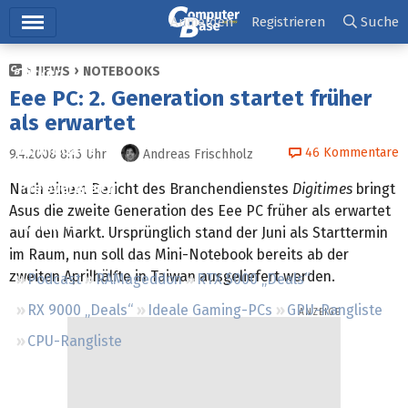
Hauptmenü
Anmelden
Registrieren
Suche
NEWS
NOTEBOOKS
Ticker
Eee PC: 2. Generation startet früher
Tests
als erwartet
Downloads
46
Kommentare
9.4.2008 8:15
Uhr
Andreas Frischholz
Preisvergleich
Nach einem Bericht des Branchendienstes
Digitimes
bringt
Asus die zweite Generation des Eee PC früher als erwartet
Forum
auf den Markt. Ursprünglich stand der Juni als Starttermin
im Raum, nun soll das Mini-Notebook bereits ab der
zweiten Aprilhälfte in Taiwan ausgeliefert werden.
Podcast
RAMageddon
RTX 5000 „Deals“
RX 9000 „Deals“
Ideale Gaming-PCs
GPU-Rangliste
CPU-Rangliste