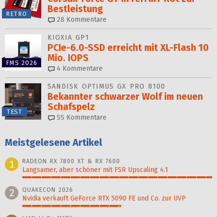
Bestleistung
RETRO
28
Kommentare
KIOXIA GP1
PCIe-6.0-SSD erreicht mit XL-Flash 10
Mio. IOPS
FMS 2026
4
Kommentare
SANDISK OPTIMUS GX PRO 8100
Bekannter schwarzer Wolf im neuen
Schafspelz
TEST
55
Kommentare
Meistgelesene Artikel
RADEON RX 7800 XT & RX 7600
1
Langsamer, aber schöner mit FSR Upscaling 4.1
100%
QUAKECON 2026
2
Nvidia verkauft GeForce RTX 5090 FE und Co. zur UVP
52%