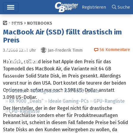
Hauptmenü
Anmelden
Registrieren
Suche
NEWS
NOTEBOOKS
Ticker
MacBook Air (SSD) fällt drastisch im
Tests
Preis
Downloads
56
Kommentare
3.7.2008 22:11
Uhr
Jan-Frederik Timm
Preisvergleich
Heimlich, still und leise hat Apple den Preis für das
Topmodell des MacBook Air, die Variante mit 64 GB
Forum
fassender Solid State Disk, im Preis gesenkt. Allerdings
vorerst nur in den USA. Dort kostet die teurere der beiden
Optionen ab sofort nur noch 2.598 US-Dollar anstatt
Podcast
RAMageddon
RTX 5000 „Deals“
3.098 US-Dollar.
RX 9000 „Deals“
Ideale Gaming-PCs
GPU-Rangliste
Der Hersteller, der in der Regel nicht für drastische
CPU-Rangliste
Preisnachlässe sondern eher für Produktneuauflagen
bekannt ist, scheint in diesem Fall fallende Preise bei Solid
State Disks an den Kunden weitergeben zu wollen, da