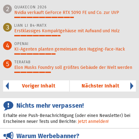
100%
QUAKECON 2026
2
Nvidia verkauft GeForce RTX 5090 FE und Co. zur UVP
49%
LIAN LI B4-MATX
3
Erstklassiges Kompaktgehäuse mit Aufwand und Holz
38%
OPENAI
4
KI-Agenten planten gemein­sam den Hugging-Face-Hack
34%
TERAFAB
5
Elon Musks Foundry soll größ­tes Gebäude der Welt werden
30%
Voriger Inhalt
Nächster Inhalt
Nichts mehr verpassen!
Erhalte eine Push-Benachrichtigung (oder einen Newsletter) bei
Erscheinen neuer Tests und Berichte:
Jetzt anmelden!
Warum Werbebanner?