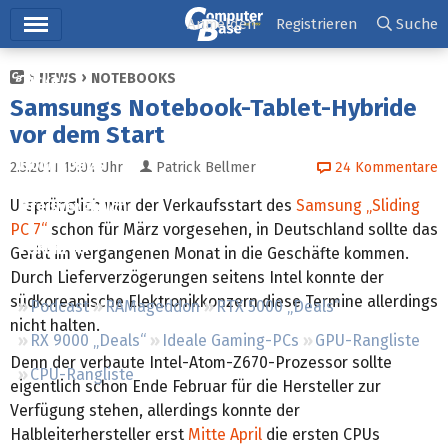
Hauptmenü
Anmelden
Registrieren
Suche
NEWS
NOTEBOOKS
Ticker
Samsungs Notebook-Tablet-Hybride
Tests
vor dem Start
Downloads
2.5.2011 15:04
Uhr
Patrick Bellmer
24
Kommentare
Ursprünglich war der Verkaufsstart des
Samsung „Sliding
Preisvergleich
PC 7“
schon für März vorgesehen, in Deutschland sollte das
Forum
Gerät im vergangenen Monat in die Geschäfte kommen.
Durch Lieferverzögerungen seitens Intel konnte der
südkoreanische Elektronikkonzern diese Termine allerdings
Podcast
RAMageddon
RTX 5000 „Deals“
nicht halten.
RX 9000 „Deals“
Ideale Gaming-PCs
GPU-Rangliste
Denn der verbaute Intel-Atom-Z670-Prozessor sollte
CPU-Rangliste
eigentlich schon Ende Februar für die Hersteller zur
Verfügung stehen, allerdings konnte der
Halbleiterhersteller erst
Mitte April
die ersten CPUs