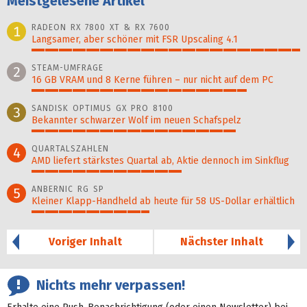
Meistgelesene Artikel
RADEON RX 7800 XT & RX 7600
1
Langsamer, aber schöner mit FSR Upscaling 4.1
100%
STEAM-UMFRAGE
2
16 GB VRAM und 8 Kerne führen – nur nicht auf dem PC
80%
SANDISK OPTIMUS GX PRO 8100
3
Bekannter schwarzer Wolf im neuen Schafspelz
76%
QUARTALSZAHLEN
4
AMD liefert stärkstes Quartal ab, Aktie dennoch im Sinkflug
56%
ANBERNIC RG SP
5
Kleiner Klapp-Hand­held ab heute für 58 US-Dollar er­hält­lich
44%
Voriger Inhalt
Nächster Inhalt
Nichts mehr verpassen!