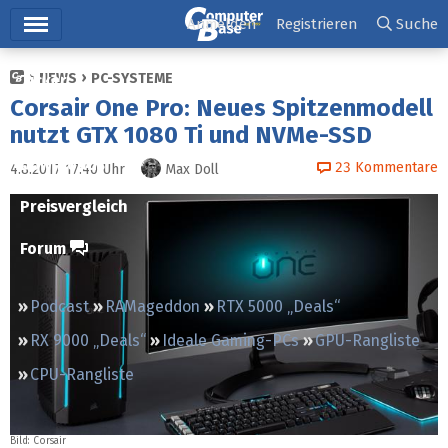
Hauptmenü
Anmelden
Registrieren
Suche
NEWS
PC-SYSTEME
Ticker
Corsair One Pro: Neues Spitzenmodell
Tests
nutzt GTX 1080 Ti und NVMe-SSD
Downloads
23
Kommentare
4.8.2017 17:40
Uhr
Max Doll
Preisvergleich
Forum
Podcast
RAMageddon
RTX 5000 „Deals“
RX 9000 „Deals“
Ideale Gaming-PCs
GPU-Rangliste
CPU-Rangliste
Bild: Corsair