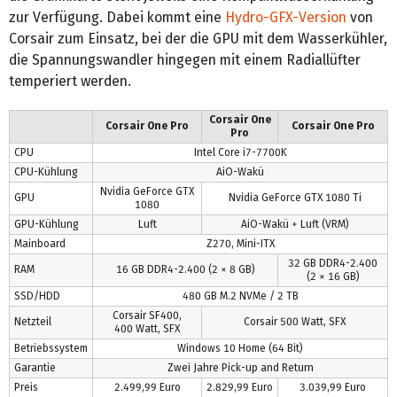
zur Verfügung. Dabei kommt eine
Hydro-GFX-Version
von
Corsair zum Einsatz, bei der die GPU mit dem Wasserkühler,
die Spannungswandler hingegen mit einem Radiallüfter
temperiert werden.
Corsair One
Corsair One Pro
Corsair One Pro
Pro
CPU
Intel Core i7-7700K
CPU-Kühlung
AiO-Wakü
Nvidia GeForce GTX
GPU
Nvidia GeForce GTX 1080 Ti
1080
GPU-Kühlung
Luft
AiO-Wakü + Luft (VRM)
Mainboard
Z270, Mini-ITX
32 GB DDR4-2.400
RAM
16 GB DDR4-2.400 (2 × 8 GB)
(2 × 16 GB)
SSD/HDD
480 GB M.2 NVMe / 2 TB
Corsair SF400,
Netzteil
Corsair 500 Watt, SFX
400 Watt, SFX
Betriebssystem
Windows 10 Home (64 Bit)
Garantie
Zwei Jahre Pick-up and Return
Preis
2.499,99 Euro
2.829,99 Euro
3.039,99 Euro