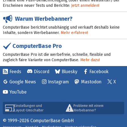
Erhalte eine Push-Benachrichtigung (oder einen Newsletter) bei
Erscheinen neuer Tests und Berichte:
Jetzt anmelden!
Warum Werbebanner?
ComputerBase berichtet unabhängig und verkauft deshalb keine
Inhalte, sondern Werbebanner.
Mehr erfahren!
ComputerBase Pro
ComputerBase Pro ist die werbefreie, schnelle, flexible und
zugleich faire Variante von ComputerBase.
Mehr dazu!
Feeds
Discord
Bluesky
Facebook
Google News
Instagram
Mastodon
X
YouTube
Einstellungen und
Probleme mit einem
Layout-Umschalter
Werbebanner?
© 1999–2026 ComputerBase GmbH