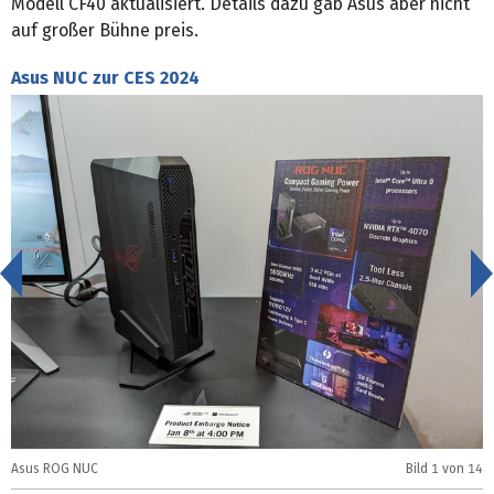
Modell CF40 aktualisiert. Details dazu gab Asus aber nicht
auf großer Bühne preis.
Asus NUC zur CES 2024
<
Asus ROG NUC
Bild
1
von 14
A