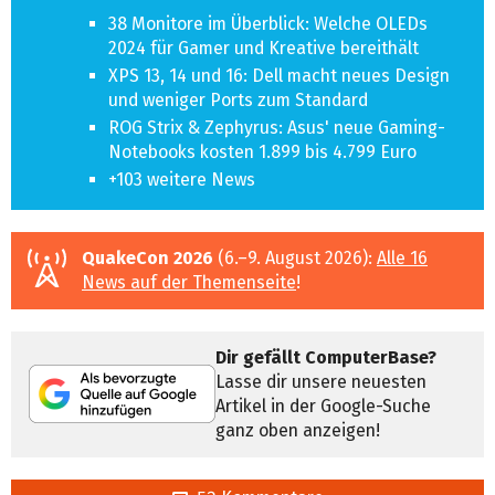
38 Monitore im Überblick: Welche OLEDs
2024 für Gamer und Kreative bereithält
XPS 13, 14 und 16: Dell macht neues Design
und weniger Ports zum Standard
ROG Strix & Zephyrus: Asus' neue Gaming-
Notebooks kosten 1.899 bis 4.799 Euro
+103 weitere News
QuakeCon 2026
(6.–9. August 2026):
Alle 16
News auf der Themenseite
!
Dir gefällt ComputerBase?
Lasse dir unsere neuesten
Artikel in der Google-Suche
ganz oben anzeigen!