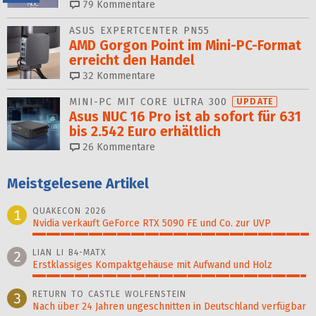
79
Kommentare
ASUS EXPERTCENTER PN55
AMD Gorgon Point im Mini-PC-Format
erreicht den Handel
32
Kommentare
MINI-PC MIT CORE ULTRA 300
UPDATE
Asus NUC 16 Pro ist ab sofort für 631
bis 2.542 Euro erhältlich
26
Kommentare
Meistgelesene Artikel
QUAKECON 2026
1
Nvidia verkauft GeForce RTX 5090 FE und Co. zur UVP
100%
LIAN LI B4-MATX
2
Erstklassiges Kompaktgehäuse mit Aufwand und Holz
99%
RETURN TO CASTLE WOLFENSTEIN
3
Nach über 24 Jahren ungeschnitten in Deutschland verfügbar