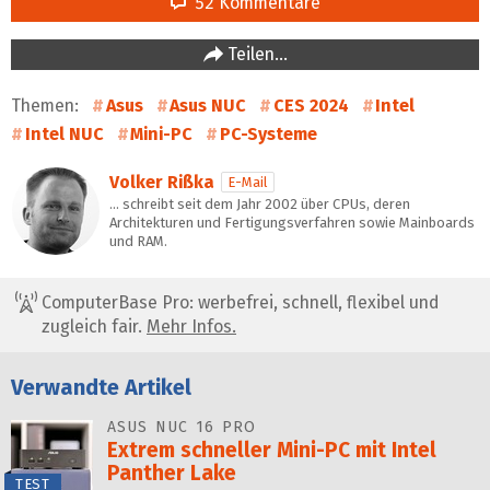
52 Kommentare
Teilen…
Themen:
Asus
Asus NUC
CES 2024
Intel
Intel NUC
Mini-PC
PC-Systeme
Volker Rißka
E-Mail
… schreibt seit dem Jahr 2002 über CPUs, deren
Architekturen und Fertigungsverfahren sowie Mainboards
und RAM.
ComputerBase Pro: werbefrei, schnell, flexibel und
zugleich fair.
Mehr Infos.
Verwandte Artikel
ASUS NUC 16 PRO
Extrem schneller Mini-PC mit Intel
Panther Lake
TEST