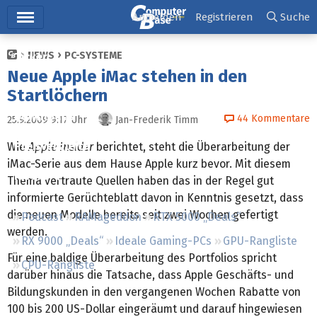
Hauptmenü
Anmelden
Registrieren
Suche
NEWS
PC-SYSTEME
Ticker
Neue Apple iMac stehen in den
Tests
Startlöchern
Downloads
44
Kommentare
25.9.2009 9:17
Uhr
Jan-Frederik Timm
Preisvergleich
Wie
Apple Insider
berichtet, steht die Überarbeitung der
iMac-Serie aus dem Hause Apple kurz bevor. Mit diesem
Forum
Thema vertraute Quellen haben das in der Regel gut
informierte Gerüchteblatt davon in Kenntnis gesetzt, dass
die neuen Modelle bereits seit zwei Wochen gefertigt
Podcast
RAMageddon
RTX 5000 „Deals“
werden.
RX 9000 „Deals“
Ideale Gaming-PCs
GPU-Rangliste
Für eine baldige Überarbeitung des Portfolios spricht
CPU-Rangliste
darüber hinaus die Tatsache, dass Apple Geschäfts- und
Bildungskunden in den vergangenen Wochen Rabatte von
100 bis 200 US-Dollar eingeräumt und darauf hingewiesen