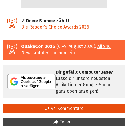
✓ Deine Stimme zählt!
Die Reader's Choice Awards 2026
QuakeCon 2026
(6.–9. August 2026):
Alle 16
News auf der Themenseite
!
Dir gefällt ComputerBase?
Lasse dir unsere neuesten
Artikel in der Google-Suche
ganz oben anzeigen!
44 Kommentare
Teilen…