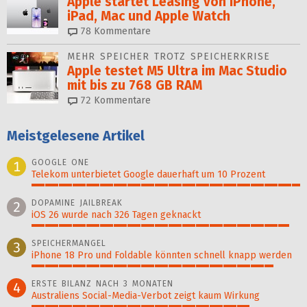
Apple startet Leasing von iPhone,
iPad, Mac und Apple Watch
78
Kommentare
MEHR SPEICHER TROTZ SPEICHERKRISE
Apple testet M5 Ultra im Mac Studio
mit bis zu 768 GB RAM
72
Kommentare
Meistgelesene Artikel
GOOGLE ONE
1
Telekom unterbietet Google dauerhaft um 10 Prozent
100%
DOPAMINE JAILBREAK
2
iOS 26 wurde nach 326 Tagen geknackt
96%
SPEICHERMANGEL
3
iPhone 18 Pro und Foldable könnten schnell knapp werden
90%
ERSTE BILANZ NACH 3 MONATEN
4
Australiens Social-Media-Verbot zeigt kaum Wirkung