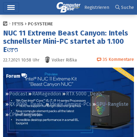
Hauptmenü
Anmelden
Registrieren
Suche
NEWS
PC-SYSTEME
Ticker
NUC 11 Extreme Beast Canyon: Intels
Tests
schnellster Mini-PC startet ab 1.100
Euro
Downloads
35
Kommentare
22.7.2021 10:58
Uhr
Volker Rißka
Preisvergleich
Forum
Podcast
RAMageddon
RTX 5000 „Deals“
RX 9000 „Deals“
Ideale Gaming-PCs
GPU-Rangliste
CPU-Rangliste