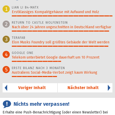
LIAN LI B4-MATX
1
Erstklassiges Kompaktgehäuse mit Aufwand und Holz
100%
RETURN TO CASTLE WOLFENSTEIN
2
Nach über 24 Jahren ungeschnitten in Deutschland verfügbar
97%
TERAFAB
3
Elon Musks Foundry soll größ­tes Gebäude der Welt werden
96%
GOOGLE ONE
4
Telekom unterbietet Google dauerhaft um 10 Prozent
49%
ERSTE BILANZ NACH 3 MONATEN
5
Australiens Social-Media-Verbot zeigt kaum Wirkung
45%
Voriger Inhalt
Nächster Inhalt
Nichts mehr verpassen!
Erhalte eine Push-Benachrichtigung (oder einen Newsletter) bei