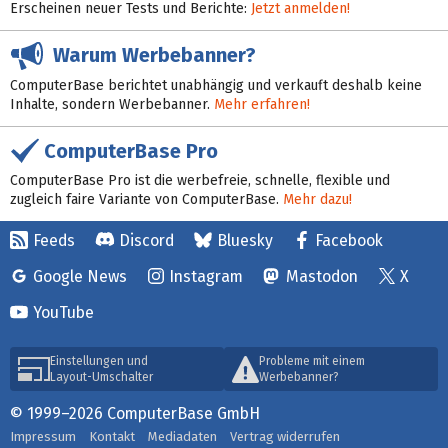
Erscheinen neuer Tests und Berichte:
Jetzt anmelden!
Warum Werbebanner?
ComputerBase berichtet unabhängig und verkauft deshalb keine
Inhalte, sondern Werbebanner.
Mehr erfahren!
ComputerBase Pro
ComputerBase Pro ist die werbefreie, schnelle, flexible und
zugleich faire Variante von ComputerBase.
Mehr dazu!
Feeds
Discord
Bluesky
Facebook
Google News
Instagram
Mastodon
X
YouTube
Einstellungen und
Probleme mit einem
Layout-Umschalter
Werbebanner?
© 1999–2026 ComputerBase GmbH
Impressum
Kontakt
Mediadaten
Vertrag widerrufen