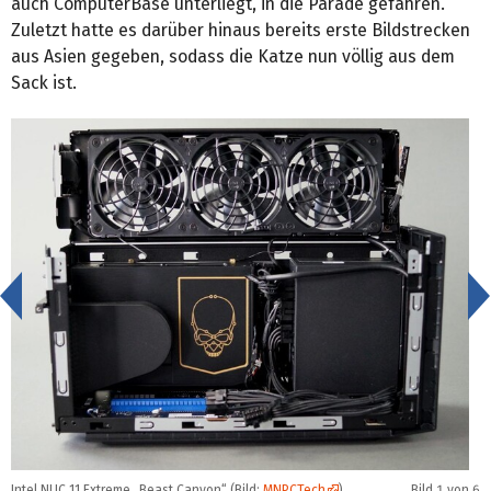
auch ComputerBase unterliegt, in die Parade gefahren.
Zuletzt hatte es darüber hinaus bereits erste Bildstrecken
aus Asien gegeben, sodass die Katze nun völlig aus dem
Sack ist.
<
Intel NUC 11 Extreme „Beast Canyon“ (Bild:
MNPCTech
)
Bild
1
von 6
I