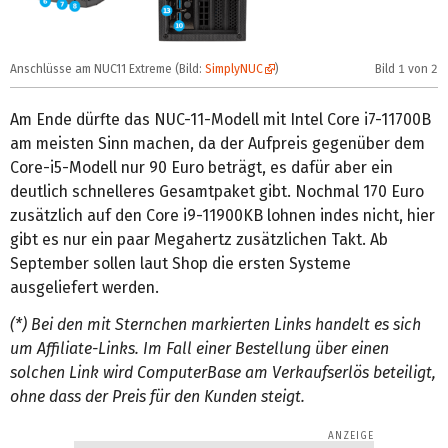
Anschlüsse am NUC11 Extreme (Bild:
SimplyNUC
)
Bild
1
von 2
S
Am Ende dürfte das NUC-11-Modell mit Intel Core i7-11700B
am meisten Sinn machen, da der Aufpreis gegenüber dem
Core-i5-Modell nur 90 Euro beträgt, es dafür aber ein
deutlich schnelleres Gesamtpaket gibt. Nochmal 170 Euro
zusätzlich auf den Core i9-11900KB lohnen indes nicht, hier
gibt es nur ein paar Megahertz zusätzlichen Takt. Ab
September sollen laut Shop die ersten Systeme
ausgeliefert werden.
(*) Bei den mit Sternchen markierten Links handelt es sich
um Affiliate-Links. Im Fall einer Bestellung über einen
solchen Link wird ComputerBase am Verkaufserlös beteiligt,
ohne dass der Preis für den Kunden steigt.