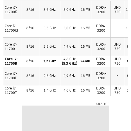
Core i7-
DDR4-
UHD
8/16
3,6 GHz
5,0 GHz
16 MB
12
11700K
3200
750
Core i7-
DDR4-
8/16
3,6 GHz
5,0 GHz
16 MB
–
12
11700KF
3200
Core i7-
DDR4-
UHD
8/16
2,5 GHz
4,9 GHz
16 MB
65
11700
3200
750
Core i7-
4,8 GHz
DDR4-
UHD
8/16
3,2 GHz
24 MB
65
11700B
(5,3 GHz)
3200
750
Core i7-
DDR4-
8/16
2,5 GHz
4,9 GHz
16 MB
–
65
11700F
3200
Core i7-
DDR4-
UHD
8/16
1,4 GHz
4,6 GHz
16 MB
35
11700T
3200
750