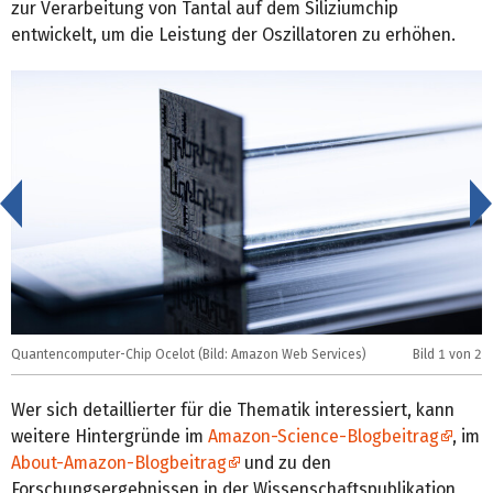
zur Verarbeitung von Tantal auf dem Siliziumchip
entwickelt, um die Leistung der Oszillatoren zu erhöhen.
<
Quantencomputer-Chip Ocelot (Bild: Amazon Web Services)
Bild
1
von 2
Q
Wer sich detaillierter für die Thematik interessiert, kann
weitere Hintergründe im
Amazon-Science-Blogbeitrag
, im
About-Amazon-Blogbeitrag
und zu den
Forschungsergebnissen in der Wissenschaftspublikation