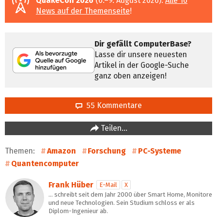
QuakeCon 2026
(6.–9. August 2026):
Alle 16
News auf der Themenseite
!
Dir gefällt ComputerBase?
Lasse dir unsere neuesten
Artikel in der Google-Suche
ganz oben anzeigen!
55 Kommentare
Teilen…
Themen:
Amazon
Forschung
PC-Systeme
Quantencomputer
Frank Hüber
E-Mail
X
… schreibt seit dem Jahr 2000 über Smart Home, Monitore
und neue Technologien. Sein Studium schloss er als
Diplom-Ingenieur ab.