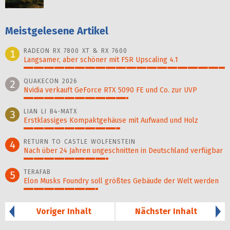
Meistgelesene Artikel
RADEON RX 7800 XT & RX 7600
1
Langsamer, aber schöner mit FSR Upscaling 4.1
100%
QUAKECON 2026
2
Nvidia verkauft GeForce RTX 5090 FE und Co. zur UVP
52%
LIAN LI B4-MATX
3
Erstklassiges Kompaktgehäuse mit Aufwand und Holz
48%
RETURN TO CASTLE WOLFENSTEIN
4
Nach über 24 Jahren ungeschnitten in Deutschland verfügbar
42%
TERAFAB
5
Elon Musks Foundry soll größ­tes Gebäude der Welt werden
37%
Voriger Inhalt
Nächster Inhalt