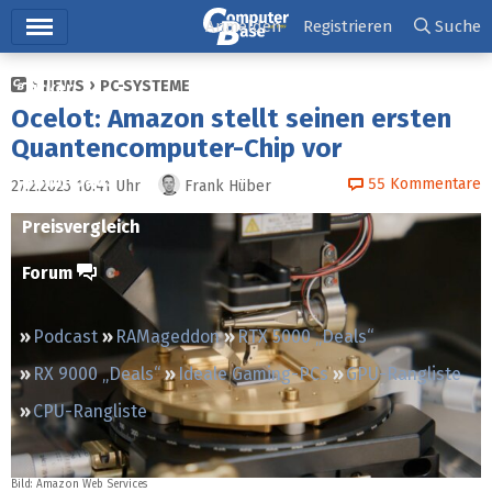
Hauptmenü
Anmelden
Registrieren
Suche
NEWS
PC-SYSTEME
Ticker
Ocelot: Amazon stellt seinen ersten
Tests
Quantencomputer-Chip vor
Downloads
55
Kommentare
27.2.2025 16:41
Uhr
Frank Hüber
Preisvergleich
Forum
Podcast
RAMageddon
RTX 5000 „Deals“
RX 9000 „Deals“
Ideale Gaming-PCs
GPU-Rangliste
CPU-Rangliste
Bild: Amazon Web Services