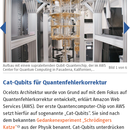
<
Aufbau mit einem supraleitenden Qubit-Quantenchip, der im AWS
E
Bild
1
von 6
Center for Quantum Computing in Pasadena, Kalifornien,
(
entwickelt und hergestellt wurde (Bild: Amazon Web Services)
Cat-Qubits für Quantenfehlerkorrektur
Ocelots Architektur wurde von Grund auf mit dem Fokus auf
Quantenfehlerkorrektur entwickelt, erklärt Amazon Web
Services (AWS). Der erste Quantencomputer-Chip von AWS
setzt hierfür auf sogenannte „Cat-Qubits“. Sie sind nach
dem bekannten
Gedankenexperiment „Schrödingers
Katze“
aus der Physik benannt. Cat-Qubits unterdrücken