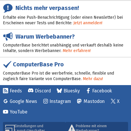
Nichts mehr verpassen!
Erhalte eine Push-Benachrichtigung (oder einen Newsletter) bei
Erscheinen neuer Tests und Berichte:
Jetzt anmelden!
Warum Werbebanner?
ComputerBase berichtet unabhängig und verkauft deshalb keine
Inhalte, sondern Werbebanner.
Mehr erfahren!
ComputerBase Pro
ComputerBase Pro ist die werbefreie, schnelle, flexible und
zugleich faire Variante von ComputerBase.
Mehr dazu!
Feeds
Discord
Bluesky
Facebook
Google News
Instagram
Mastodon
X
YouTube
Einstellungen und
Probleme mit einem
Layout-Umschalter
Werbebanner?