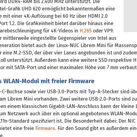
ird DDR4-RAM bis 2.400 MHz unterstützt. Die
Intel-Grafik UHD 620 ermöglicht bekanntermaßen eine
 mit einer 4K-Auflösung bei 60 Hz über HDMI 2.0
ort 1.2. Die Grafikeinheit bietet darüber hinaus eine
arebeschleunigung für 4K-Videos in
H.265
oder VP9.
 mittlerweile eingestellte Gegenspieler von Intel aus
eneration bietet auch der Linux-NUC Librem Mini für Massensp
ür eine M.2-SSD, der über vier Lanes angebunden ist und zude
ll unterstützt. Außerdem kann eine weitere SSD respektive H
tor mit SATA-Port und einer maximalen Höhe von 7 mm verbaut
s WLAN-Modul mit freier Firmware
-C-Buchse sowie vier USB-3.0-Ports mit Typ-A-Stecker sind üb
m Librem Mini vorhanden. Zwei weitere USB-2.0-Ports sind zu
en einem klassischen Gigabit-LAN-Anschluss kann der kleine 
um Netzwerk auch über ein optional angebotenes WLAN-Modul
11n-Standard spezifiziert ist. Die Besonderheit dabei: Der NI
ietet eine freie
Firmware
. Für den Sound gibt es außerdem ei
e.