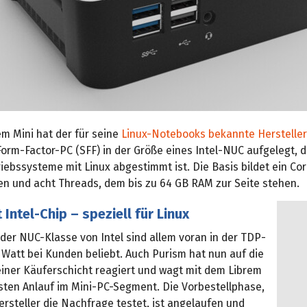
m Mini hat der für seine
Linux-Notebooks bekannte Hersteller
orm-Factor-PC (SFF) in der Größe eines Intel-NUC aufgelegt, d
riebssysteme mit Linux abgestimmt ist. Die Basis bildet ein Co
nen und acht Threads, dem bis zu 64 GB RAM zur Seite stehen.
 Intel-Chip – speziell für Linux
der NUC-Klasse von Intel sind allem voran in der TDP-
 Watt bei Kunden beliebt. Auch Purism hat nun auf die
iner Käuferschicht reagiert und wagt mit dem Librem
rsten Anlauf im Mini-PC-Segment. Die Vorbestellphase,
ersteller die Nachfrage testet, ist angelaufen und