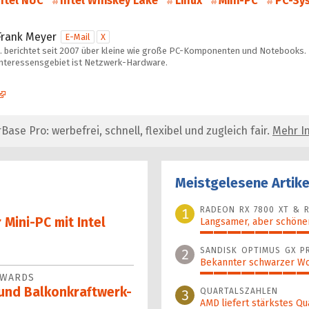
ntel NUC
Intel Whiskey Lake
Linux
Mini-PC
PC-Sy
Frank Meyer
E-Mail
X
… berichtet seit 2007 über kleine wie große PC-Komponenten und Notebooks. 
Interessensgebiet ist Netzwerk-Hardware.
se Pro: werbefrei, schnell, flexibel und zugleich fair.
Mehr In
Meistgelesene Artike
RADEON RX 7800 XT & R
1
 Mini-PC mit Intel
Langsamer, aber schöner
100%
SANDISK OPTIMUS GX P
2
Bekannter schwarzer Wo
AWARDS
46%
 und Balkonkraftwerk-
QUARTALSZAHLEN
3
AMD liefert stärkstes Qu