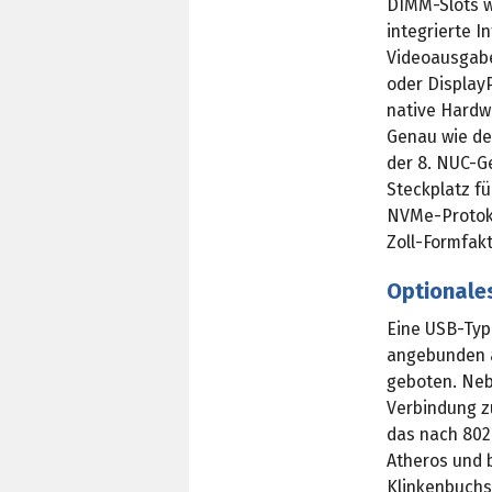
DIMM-Slots w
integrierte 
Videoausgabe
oder DisplayP
native Hardw
Genau wie der
der 8. NUC-G
Steckplatz f
NVMe-Protoko
Zoll-Formfak
Optionale
Eine USB-Typ
angebunden a
geboten. Neb
Verbindung z
das nach 802.
Atheros und b
Klinkenbuchs