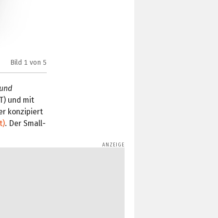
Bild
1
von 5
Purism Librem Mini (Bild: Purism)
 und
T) und mit
r konzipiert
t)
. Der Small-