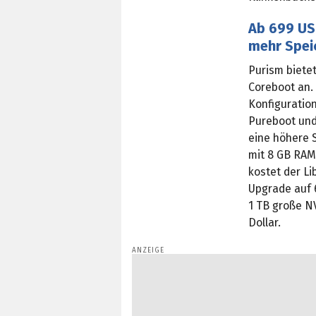
Ab 699 US-
mehr Spei
Purism bietet
Coreboot an.
Konfiguration
Pureboot und
eine höhere S
mit 8 GB RAM
kostet der L
Upgrade auf 
1 TB große N
Dollar.