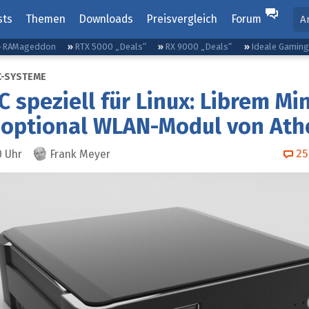
sts
Themen
Downloads
Preisvergleich
Forum
A
RAMageddon
RTX 5000 „Deals“
RX 9000 „Deals“
Ideale Gamin
C-SYSTEME
C speziell für Linux: Librem Min
 optional WLAN-Modul von Ath
25
0
Uhr
Frank Meyer