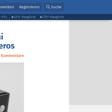
nmelden
Registrieren
Suche
g-PCs
GPU-Rangliste
CPU-Rangliste
i
eros
Kommentare