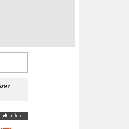
esten
Teilen…