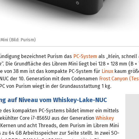
ini (Bild: Purism)
kündigung bezeichnet Purism das
PC-System
als „
klein, schnell
k
“. Die Grundfläche des Librem Mini liegt bei 128 × 128 mm (B × 
e von 38 mm ist das kompakte PC-System für
Linux
kaum größe
l-NUC der 10. Generation mit dem Codenamen
Frost Canyon (Tes
PC von Purism wiegt in der Grundausstattung 1 kg.
ng auf Niveau vom Whiskey-Lake-NUC
e des kompakten PC-Systems bildet immer ein mittels
gekühlter Core i7-8565U aus der Generation
Whiskey
 Kernen und acht Threads, dem Purism im Librem Mini
 zu 64 GB Arbeitsspeicher zur Seite stellt. In zwei SO-