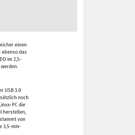
eicher einen
m ebenso das
DD im 2,5-
 werden.
er USB 3.0
sätzlich noch
Linux-PC die
 herstellen,
C stammt von
ne 3,5-mm-