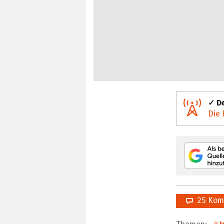
✓ De
Die 
25 Kom