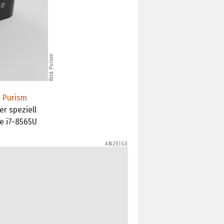
Bild: Purism
 Purism
er speziell
re i7-8565U