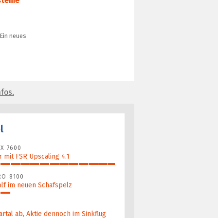
steme
Ein neues
fos.
l
X 7600
 mit FSR Upscaling 4.1
RO 8100
lf im neuen Schafspelz
artal ab, Aktie dennoch im Sinkflug