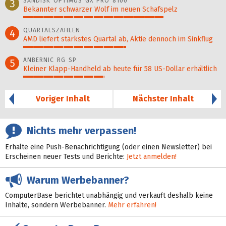
SANDISK OPTIMUS GX PRO 8100
3
Bekannter schwarzer Wolf im neuen Schafspelz
71%
QUARTALSZAHLEN
4
AMD liefert stärkstes Quartal ab, Aktie dennoch im Sinkflug
52%
ANBERNIC RG SP
5
Kleiner Klapp-Hand­held ab heute für 58 US-Dollar er­hält­lich
41%
Voriger Inhalt
Nächster Inhalt
Nichts mehr verpassen!
Erhalte eine Push-Benachrichtigung (oder einen Newsletter) bei
Erscheinen neuer Tests und Berichte:
Jetzt anmelden!
Warum Werbebanner?
ComputerBase berichtet unabhängig und verkauft deshalb keine
Inhalte, sondern Werbebanner.
Mehr erfahren!