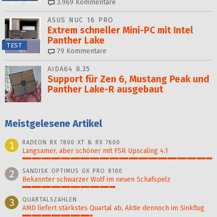
3.969
Kommentare
ASUS NUC 16 PRO
Extrem schneller Mini-PC mit Intel
Panther Lake
TEST
79
Kommentare
AIDA64 8.35
Support für Zen 6, Mustang Peak und
Panther Lake-R ausgebaut
Meistgelesene Artikel
RADEON RX 7800 XT & RX 7600
1
Langsamer, aber schöner mit FSR Upscaling 4.1
100%
SANDISK OPTIMUS GX PRO 8100
2
Bekannter schwarzer Wolf im neuen Schafspelz
49%
QUARTALSZAHLEN
3
AMD liefert stärkstes Quartal ab, Aktie dennoch im Sinkflug