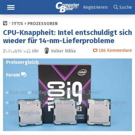
Hauptmenü
Anmelden
Registrieren
Suche
NEWS
PROZESSOREN
Ticker
CPU-Knappheit: Intel entschuldigt sich
Tests
wieder für 14-nm-Lieferprobleme
Downloads
186
Kommentare
21.11.2019 9:22
Uhr
Volker Rißka
Preisvergleich
Forum
Podcast
RAMageddon
RTX 5000 „Deals“
RX 9000 „Deals“
Ideale Gaming-PCs
GPU-Rangliste
CPU-Rangliste