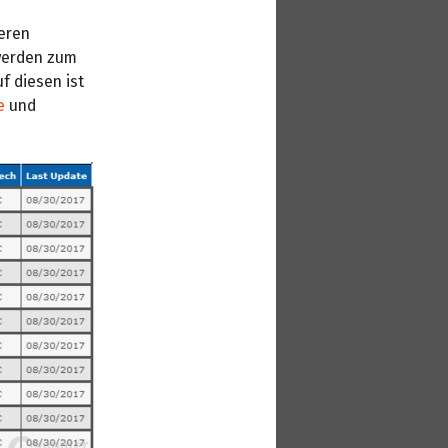
eren
 werden zum
f diesen ist
e
und