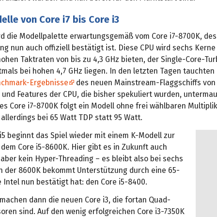
lle von Core i7 bis Core i3
rd die Modellpalette erwartungsgemäß vom Core i7-8700K, de
 nun auch offiziell bestätigt ist. Diese CPU wird sechs Kerne
ohen Taktraten von bis zu 4,3 GHz bieten, der Single-Core-Tur
mals bei hohen 4,7 GHz liegen. In den letzten Tagen tauchten
chmark-Ergebnisse
des neuen Mainstream-Flaggschiffs vo
 und Features der CPU, die bisher spekuliert wurden, untermau
s Core i7-8700K folgt ein Modell ohne frei wählbaren Multiplik
 allerdings bei 65 Watt TDP statt 95 Watt.
i5 beginnt das Spiel wieder mit einem K-Modell zur
dem Core i5-8600K. Hier gibt es in Zukunft auch
aber kein Hyper-Threading – es bleibt also bei sechs
h der 8600K bekommt Unterstützung durch eine 65-
 Intel nun bestätigt hat: den Core i5-8400.
 machen dann die neuen Core i3, die fortan Quad-
oren sind. Auf den wenig erfolgreichen Core i3-7350K