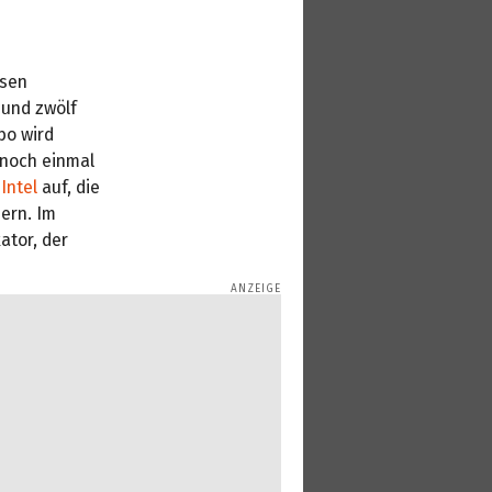
ssen
 und zwölf
bo wird
 noch einmal
n
Intel
auf, die
ern. Im
ator, der