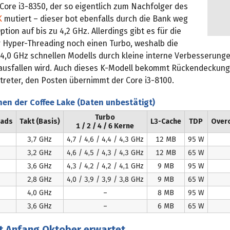
 Core i3-8350, der so eigentlich zum Nachfolger des
K
mutiert – dieser bot ebenfalls durch die Bank weg
ption auf bis zu 4,2 GHz. Allerdings gibt es für die
r Hyper-Threading noch einen Turbo, weshalb die
 4,0 GHz schnellen Modells durch kleine interne Verbesserun
 ausfallen wird. Auch dieses K-Modell bekommt Rückendeckung
treter, den Posten übernimmt der Core i3-8100.
nen der Coffee Lake (Daten unbestätigt)
Turbo
eads
Takt (Basis)
L3-Cache
TDP
Overc
1 / 2 / 4 / 6 Kerne
3,7 GHz
4,7 / 4,6 / 4,4 / 4,3 GHz
12 MB
95 W
3,2 GHz
4,6 / 4,5 / 4,3 / 4,3 GHz
12 MB
65 W
3,6 GHz
4,3 / 4,2 / 4,2 / 4,1 GHz
9 MB
95 W
2,8 GHz
4,0 / 3,9 / 3,9 / 3,8 GHz
9 MB
65 W
4,0 GHz
–
8 MB
95 W
3,6 GHz
–
6 MB
65 W
t Anfang Oktober erwartet