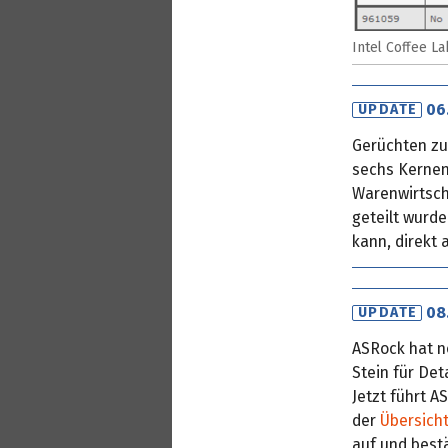
Intel Coffee L
06
UPDATE
Gerüchten zu
sechs Kernen
Warenwirtsch
geteilt wurde
kann, direkt 
08
UPDATE
ASRock hat n
Stein für Det
Jetzt führt 
der
Übersich
auf und best