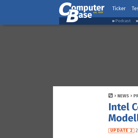
Ticker
Te
Podcast
NEWS
P
Intel 
Model
2
UPDATE 2