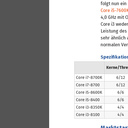
folgt nun ein
Core i5-7600
4,0 GHz mit O
Core i3 wede
Leistung des
sehr ähnlich
normalen Ver
Spezifikatio
Kerne/Thr
Core i7-8700K
6/12
Core i7-8700
6/12
Core i5-8600K
6/6
Core i5-8400
6/6
Core i3-8350K
4/4
Core i3-8100
4/4
Marktstar