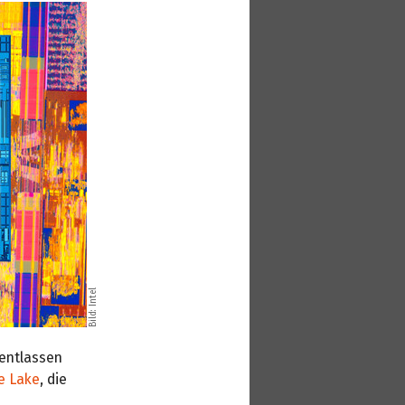
Bild: Intel
 entlassen
e Lake
, die