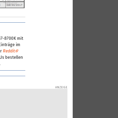
i7-8700K mit
Einträge im
er
Reddit
Us bestellen
.