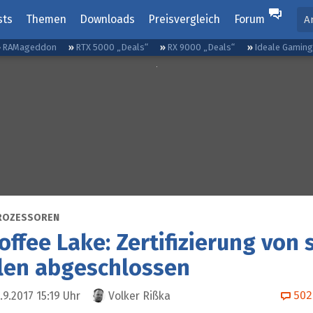
sts
Themen
Downloads
Preisvergleich
Forum
A
RAMageddon
RTX 5000 „Deals“
RX 9000 „Deals“
Ideale Gamin
ROZESSOREN
Coffee Lake: Zertifizierung von
len abgeschlossen
502
.9.2017 15:19
Uhr
Volker Rißka