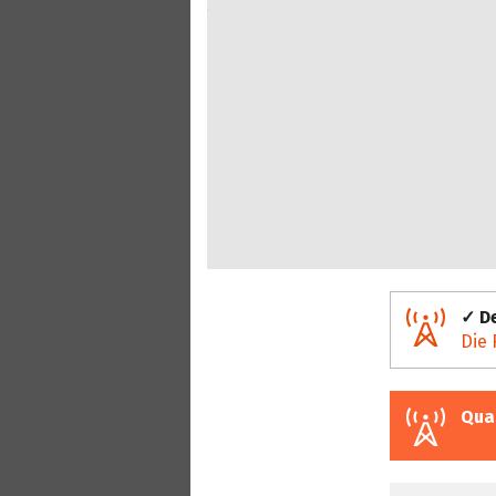
✓ De
Die 
Qua