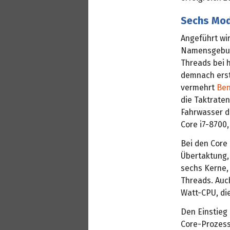
Sechs Mode
Angeführt wi
Namensgebung
Threads bei h
demnach erst
vermehrt
Ben
die Taktraten
Fahrwasser de
Core i7-8700,
Bei den Core 
Übertaktung, 
sechs Kerne, 
Threads. Auc
Watt-CPU, die
Den Einstieg
Core-Prozess