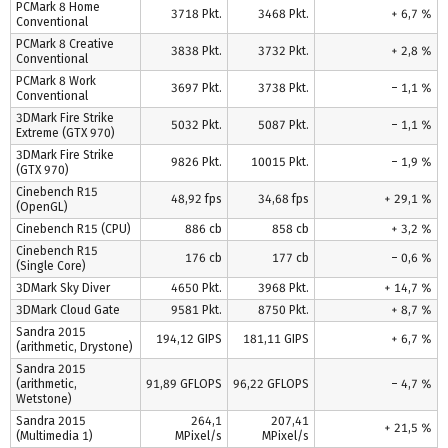
PCMark 8 Home
3718 Pkt.
3468 Pkt.
+ 6,7 %
Conventional
PCMark 8 Creative
3838 Pkt.
3732 Pkt.
+ 2,8 %
Conventional
PCMark 8 Work
3697 Pkt.
3738 Pkt.
– 1,1 %
Conventional
3DMark Fire Strike
5032 Pkt.
5087 Pkt.
– 1,1 %
Extreme (GTX 970)
3DMark Fire Strike
9826 Pkt.
10015 Pkt.
– 1,9 %
(GTX 970)
Cinebench R15
48,92 fps
34,68 fps
+ 29,1 %
(OpenGL)
Cinebench R15 (CPU)
886 cb
858 cb
+ 3,2 %
Cinebench R15
176 cb
177 cb
– 0,6 %
(Single Core)
3DMark Sky Diver
4650 Pkt.
3968 Pkt.
+ 14,7 %
3DMark Cloud Gate
9581 Pkt.
8750 Pkt.
+ 8,7 %
Sandra 2015
194,12 GIPS
181,11 GIPS
+ 6,7 %
(arithmetic, Drystone)
Sandra 2015
(arithmetic,
91,89 GFLOPS
96,22 GFLOPS
– 4,7 %
Wetstone)
Sandra 2015
264,1
207,41
+ 21,5 %
(Multimedia 1)
MPixel/s
MPixel/s