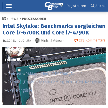
Hauptmenü
Anmelden
Registrieren
Suche
NEWS
PROZESSOREN
Ticker
Intel Skylake: Benchmarks vergleichen
Tests
Core i7-6700K und Core i7-4790K
Downloads
278
Kommentare
10.7.2015 19:22
Uhr
Michael Günsch
Preisvergleich
Forum
Podcast
RAMageddon
RTX 5000 „Deals“
RX 9000 „Deals“
Ideale Gaming-PCs
GPU-Rangliste
CPU-Rangliste