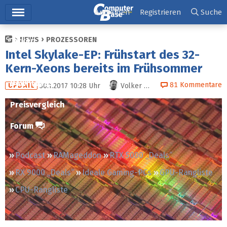
Hauptmenü
Anmelden
Registrieren
Suche
NEWS
PROZESSOREN
Ticker
Intel Skylake-EP: Frühstart des 32-
Tests
Kern-Xeons bereits im Frühsommer
Downloads
81
Kommentare
30.1.2017 10:28
Uhr
Volker Rißka
UPDATE
Preisvergleich
Forum
Podcast
RAMageddon
RTX 5000 „Deals“
RX 9000 „Deals“
Ideale Gaming-PCs
GPU-Rangliste
CPU-Rangliste