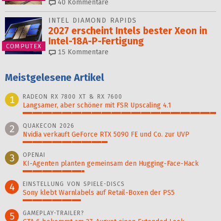
40
Kommentare
INTEL DIAMOND RAPIDS
2027 erscheint Intels bester Xeon in
Intel-18A-P-Fertigung
COMPUTEX
15
Kommentare
Meistgelesene Artikel
RADEON RX 7800 XT & RX 7600
1
Langsamer, aber schöner mit FSR Upscaling 4.1
100%
QUAKECON 2026
2
Nvidia verkauft GeForce RTX 5090 FE und Co. zur UVP
44%
OPENAI
3
KI-Agenten planten gemein­sam den Hugging-Face-Hack
32%
EINSTELLUNG VON SPIELE-DISCS
4
Sony klebt Warnlabels auf Retail-Boxen der PS5
30%
GAMEPLAY-TRAILER?
5