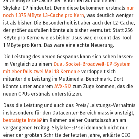
24,75 MByte L3-Cache bei 18 Kernen auf die neuen
Skylake-EP hindeutet. Denn diese bekommen erstmals
nur
noch 1,375 MByte L3-Cache pro Kern
, was deutlich weniger
ist als bisher. Die Besonderheit ist aber auch der L2-Cache,
der größer ausfallen könnte als bisher vermutet: Statt 256
KByte pro Kerne wie es bisher Usus war, erkennt das Tool
1 MByte pro Kern. Das wäre eine echte Neuerung.
Die Leistung des neuen Gespanns kann sich sehen lassen:
Im Vergleich zu einem
Dual-Sockel-Broadwell-EP-System
mit ebenfalls zwei Mal 18 Kernen
verdoppelt sich
mitunter die Leistung im Multimedia-Benchmark. Dort
könnte unter anderem
AVX-512
zum Zuge kommen, das die
neuen CPUs erstmals unterstützen.
Dass die Leistung und auch das Preis/Leistungs-Verhältnis
insbesondere für den Datacenter-Bereich massiv ansteigt,
bestätigte Intel
im Rahmen seiner Quartalszahlen am
vergangenen Freitag. Skylake-EP sei demnach nicht nur
einer der größten Schritte der letzten Jahre, erklärte CEO