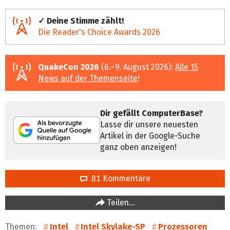
✓ Deine Stimme zählt!
Die Reader's Choice Awards 2026
QuakeCon 2026
(6.–9. August 2026):
Alle 15
News auf der Themenseite
!
Dir gefällt ComputerBase?
Lasse dir unsere neuesten
Artikel in der Google-Suche
ganz oben anzeigen!
81 Kommentare
Teilen…
Themen:
Intel
Intel Skylake-SP
Prozessoren