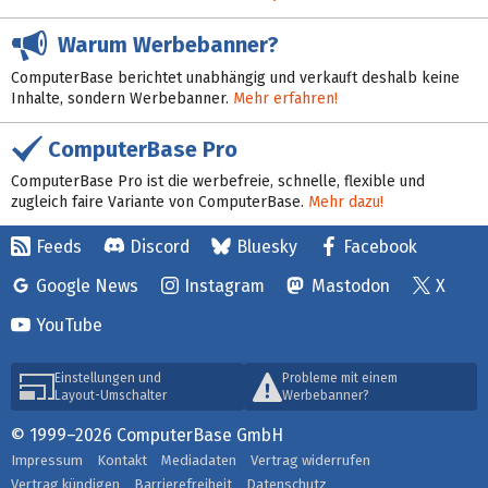
Warum Werbebanner?
ComputerBase berichtet unabhängig und verkauft deshalb keine
Inhalte, sondern Werbebanner.
Mehr erfahren!
ComputerBase Pro
ComputerBase Pro ist die werbefreie, schnelle, flexible und
zugleich faire Variante von ComputerBase.
Mehr dazu!
Feeds
Discord
Bluesky
Facebook
Google News
Instagram
Mastodon
X
YouTube
Einstellungen und
Probleme mit einem
Layout-Umschalter
Werbebanner?
© 1999–2026 ComputerBase GmbH
Impressum
Kontakt
Mediadaten
Vertrag widerrufen
Vertrag kündigen
Barrierefreiheit
Datenschutz