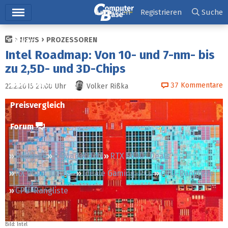
Hauptmenü
Anmelden
Registrieren
Suche
NEWS
PROZESSOREN
Ticker
Intel Roadmap: Von 10- und 7-nm- bis
Tests
zu 2,5D- und 3D-Chips
Downloads
37
Kommentare
22.2.2015 21:00
Uhr
Volker Rißka
Preisvergleich
Forum
Podcast
RAMageddon
RTX 5000 „Deals“
RX 9000 „Deals“
Ideale Gaming-PCs
GPU-Rangliste
CPU-Rangliste
Bild: Intel