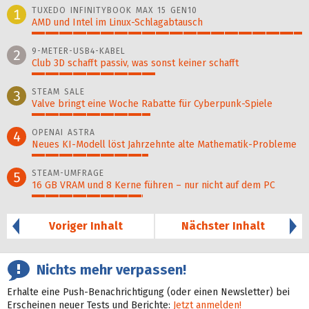
TUXEDO INFINITYBOOK MAX 15 GEN10
1
AMD und Intel im Linux-Schlagabtausch
100%
9-METER-USB4-KABEL
2
Club 3D schafft passiv, was sonst keiner schafft
46%
STEAM SALE
3
Valve bringt eine Woche Rabatte für Cyberpunk-Spiele
44%
OPENAI ASTRA
4
Neues KI-Modell löst Jahr­zehn­te alte Ma­thematik-Pro­ble­me
43%
STEAM-UMFRAGE
5
16 GB VRAM und 8 Kerne führen – nur nicht auf dem PC
41%
Voriger Inhalt
Nächster Inhalt
Nichts mehr verpassen!
Erhalte eine Push-Benachrichtigung (oder einen Newsletter) bei
Erscheinen neuer Tests und Berichte:
Jetzt anmelden!