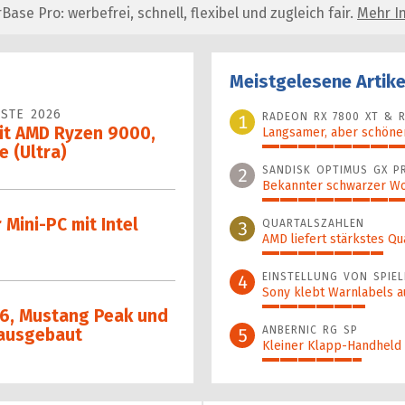
se Pro: werbefrei, schnell, flexibel und zugleich fair.
Mehr In
Meistgelesene Artike
STE 2026
RADEON RX 7800 XT & R
1
it AMD Ryzen 9000,
Langsamer, aber schöner
e (Ultra)
100%
SANDISK OPTIMUS GX P
2
Bekannter schwarzer Wo
46%
 Mini-PC mit Intel
QUARTALSZAHLEN
3
AMD liefert stärkstes Qu
34%
EINSTELLUNG VON SPIEL
4
Sony klebt Warnlabels a
29%
 6, Mustang Peak und
ANBERNIC RG SP
5
 ausgebaut
Kleiner Klapp-Hand­held a
28%