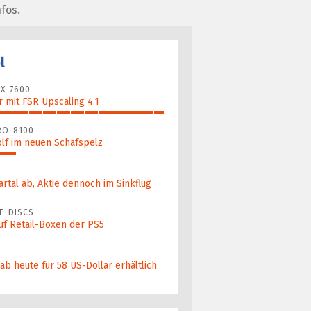
fos.
l
X 7600
 mit FSR Upscaling 4.1
RO 8100
lf im neuen Schafspelz
artal ab, Aktie dennoch im Sinkflug
E-DISCS
uf Retail-Boxen der PS5
b heute für 58 US-Dollar er­hält­lich