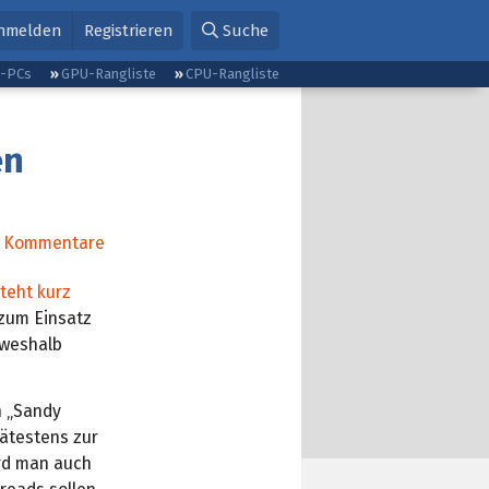
nmelden
Registrieren
Suche
g-PCs
GPU-Rangliste
CPU-Rangliste
en
Kommentare
teht kurz
 zum Einsatz
 weshalb
n „Sandy
pätestens zur
ird man auch