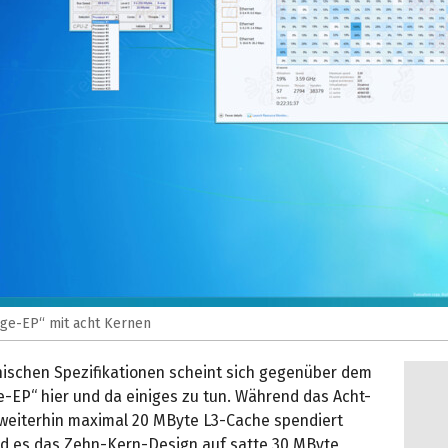
idge-EP“ mit acht Kernen
nischen Spezifikationen scheint sich gegenüber dem
e-EP“ hier und da einiges zu tun. Während das Acht-
weiterhin maximal 20 MByte L3-Cache spendiert
d es das Zehn-Kern-Design auf satte 30 MByte