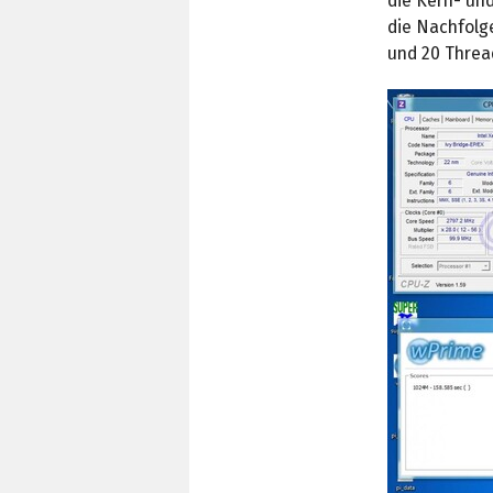
die Kern- un
die Nachfolge
und 20 Threa