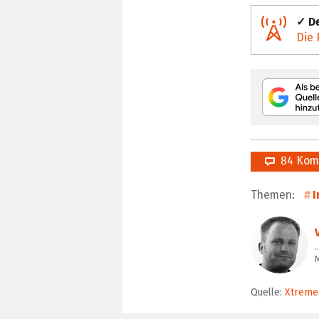
✓ De
Die 
84 Kom
Themen:
I
…
Quelle:
Xtreme