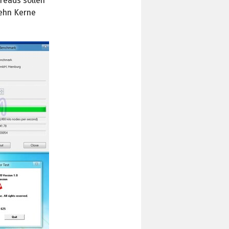
reads sollen
zehn Kerne