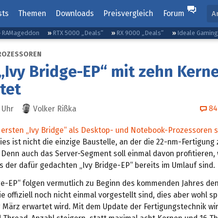
sts
Themen
Downloads
Preisvergleich
Forum
A
RAMageddon
RTX 5000 „Deals“
RX 9000 „Deals“
Ideale Gamin
ROZESSOREN
 „Ivy Bridge-EP“ mit zehn Kern
tet
84
Uhr
Volker Rißka
r ersten „Ivy Bridge“ als Desktop- und Notebook-Prozessoren s
dies ist nicht die einzige Baustelle, an der die 22-nm-Fertigung
 Denn auch das Server-Segment soll einmal davon profitieren,
 der dafür gedachten „Ivy Bridge-EP“ bereits im Umlauf sind.
dge-EP“ folgen vermutlich zu Beginn des kommenden Jahres de
ie offiziell noch nicht einmal vorgestellt sind, dies aber wohl s
 März erwartet wird. Mit dem Update der Fertigungstechnik w