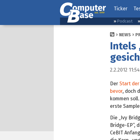
Ticker
Te
Podcast
NEWS
P
Intels
gesich
2.2.2012 11:54
Der
Start de
bevor
, doch 
kommen soll.
erste Samples
Die „Ivy Bri
Bridge-EP“, d
CeBIT Anfang