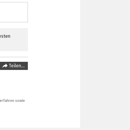
esten
Teilen…
verfahren sowie