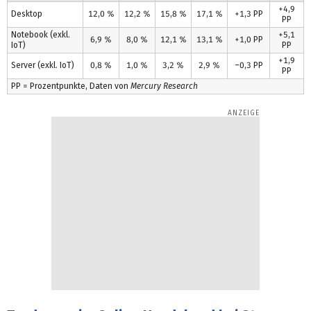
+4,9
Desktop
12,0 %
12,2 %
15,8 %
17,1 %
+1,3 PP
PP
Notebook (exkl.
+5,1
6,9 %
8,0 %
12,1 %
13,1 %
+1,0 PP
IoT)
PP
+1,9
Server (exkl. IoT)
0,8 %
1,0 %
3,2 %
2,9 %
–0,3 PP
PP
PP = Prozentpunkte, Daten von
Mercury Research