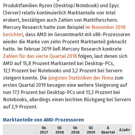
Produktfamilien Ryzen (Desktop/Notebook) und Epyc
(Server) relativ kontinuierlich Marktanteile von Intel
erobert, bestätigen auch Zahlen von Marktforschern.
Mercury Research hatte zum Beispiel
im November 2018
berichtet
, dass AMD im Gesamtmarkt mit x86-Prozessoren
wieder die Marke von zehn Prozent Marktanteil geknackt
hatte. Im Februar 2019 ließ Mercury Research konkrete
Zahlen für das vierte Quartal 2018
folgen, laut denen sich
AMD auf 15,8 Prozent Marktanteil bei Desktop-PCs,
12,1 Prozent bei Notebooks und 3,2 Prozent bei Servern
steigern konnte. Die
jüngsten Statistiken der Firma
zum
ersten Quartal 2019 besagen eine weitere Steigerung auf
nun 17,1 Prozent bei Desktop-PCs und 13,3 Prozent bei
Notebooks, allerdings einen leichten Rückgang bei Servern
auf 2,9 Prozent.
Marktanteile von AMD-Prozessoren
Q4
Q1
Q4
Q1
Δ
Δ Jahr
2017
2018
2018
2019
Quartal