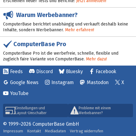
Erscheinen neuer Tests und Berichte:
Jetzt anmelden!
Warum Werbebanner?
ComputerBase berichtet unabhängig und verkauft deshalb keine
Inhalte, sondern Werbebanner.
Mehr erfahren!
ComputerBase Pro
ComputerBase Pro ist die werbefreie, schnelle, flexible und
zugleich faire Variante von ComputerBase.
Mehr dazu!
Feeds
Discord
Bluesky
Facebook
Google News
Instagram
Mastodon
X
YouTube
Einstellungen und
Probleme mit einem
Layout-Umschalter
Werbebanner?
© 1999–2026 ComputerBase GmbH
Impressum
Kontakt
Mediadaten
Vertrag widerrufen