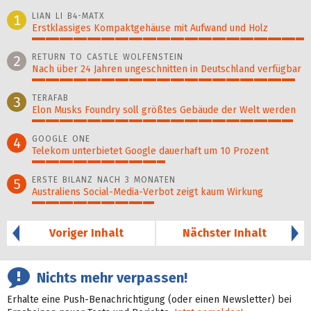
LIAN LI B4-MATX
1
Erstklassiges Kompaktgehäuse mit Aufwand und Holz
100%
RETURN TO CASTLE WOLFENSTEIN
2
Nach über 24 Jahren ungeschnitten in Deutschland verfügbar
97%
TERAFAB
3
Elon Musks Foundry soll größ­tes Gebäude der Welt werden
96%
GOOGLE ONE
4
Telekom unterbietet Google dauerhaft um 10 Prozent
49%
ERSTE BILANZ NACH 3 MONATEN
5
Australiens Social-Media-Verbot zeigt kaum Wirkung
45%
Voriger Inhalt
Nächster Inhalt
Nichts mehr verpassen!
Erhalte eine Push-Benachrichtigung (oder einen Newsletter) bei