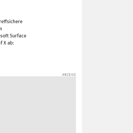
reffsichere
m
soft Surface
f X ab: