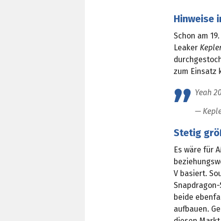
Hinweise 
Schon am 19. 
Leaker
Keple
durchgestoch
zum Einsatz 
Yeah 2
— Kepl
Stetig gr
Es wäre für
beziehungswei
V basiert. S
Snapdragon-
beide ebenfal
aufbauen. Ge
diesen Markt 