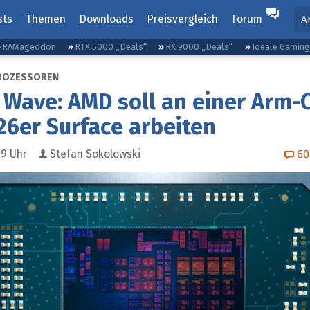
sts
Themen
Downloads
Preisvergleich
Forum
A
RAMageddon
RTX 5000 „Deals“
RX 9000 „Deals“
Ideale Gamin
ROZESSOREN
Wave: AMD soll an einer Arm-
26er Surface arbeiten
09
Uhr
Stefan Sokolowski
60