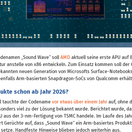
odenamen „Sound Wave“ soll
AMD
aktuell seine erste APU auf 
ur anstelle von x86 entwickeln. Zum Einsatz kommen soll der C
ekannten neuen Generation von Microsofts Surface-Notebooks
ebenfalls Arm-basierten Snapdragon-SoCs von Qualcomm erhältl
dukte schon ab Jahr 2026?
l tauchte der Codename
vor etwas über einem Jahr
auf, ohne 
sonders viel zu der Lösung bekannt wurde. Berichtet wurde, da
U aus der 3‑nm-Fertigung von TSMC handele. Im Laufe des Ja
t Gerüchte auf, dass „Sound Wave“ ein Arm-basiertes Produkt 
 setze. Handfeste Hinweise blieben jedoch weiterhin aus.