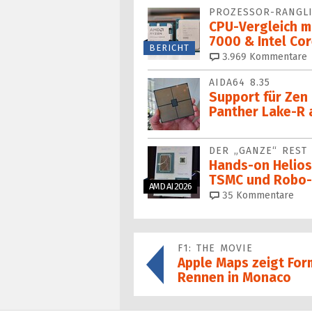
PROZESSOR-RANGLI
CPU-Vergleich m
7000 & Intel Cor
BERICHT
3.969
Kommentare
AIDA64 8.35
Support für Zen
Panther Lake-R
DER „GANZE“ REST 
Hands-on Helios,
TSMC und Robo
AMD AI 2026
35
Kommentare
F1: THE MOVIE
Apple Maps zeigt For
Rennen in Monaco