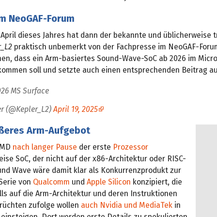
im NeoGAF-Forum
April dieses Jahres hat dann der bekannte und üblicherweise t
r_L2
praktisch unbemerkt von der Fachpresse im NeoGAF-Foru
en, dass ein Arm-basiertes Sound-Wave-SoC ab 2026 im Micro
kommen soll und setzte auch einen entsprechenden Beitrag au
026 MS Surface
er (@Kepler_L2)
April 19, 2025
ößeres Arm-Aufgebot
 AMD
nach langer Pause
der erste
Prozessor
se SoC, der nicht auf der x86-Architektur oder RISC-
ound Wave wäre damit klar als Konkurrenzprodukt zur
Serie von
Qualcomm
und
Apple Silicon
konzipiert, die
ls auf die Arm-Architektur und deren Instruktionen
rüchten zufolge wollen
auch Nvidia und MediaTek
in
einsteigen. Dort werden erste Details zu spekulierten