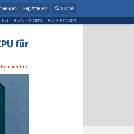
nmelden
Registrieren
Suche
g-PCs
GPU-Rangliste
CPU-Rangliste
CPU für
Kommentare