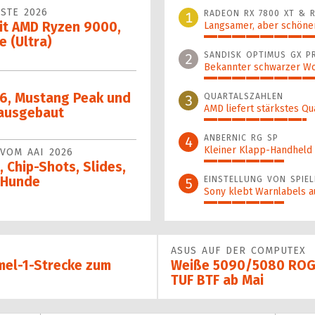
STE 2026
RADEON RX 7800 XT & R
1
it AMD Ryzen 9000,
Langsamer, aber schöner
e (Ultra)
100%
SANDISK OPTIMUS GX P
2
Bekannter schwarzer Wo
49%
 6, Mustang Peak und
QUARTALSZAHLEN
3
AMD liefert stärkstes Qu
 ausgebaut
37%
ANBERNIC RG SP
4
Kleiner Klapp-Hand­held a
VOM AAI 2026
 Chip-Shots, Slides,
29%
-Hunde
EINSTELLUNG VON SPIEL
5
Sony klebt Warnlabels a
29%
ASUS AUF DER COMPUTEX
mel-1-Strecke zum
Weiße 5090/5080 ROG A
TUF BTF ab Mai