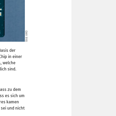
Bild: AMD
Basis der
hip in einer
, welche
ich sind.
dass zu dem
ss es sich um
hres kamen
sei und nicht