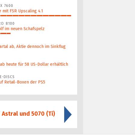
X 7600
 mit FSR Upscaling 4.1
RO 8100
lf im neuen Schafspelz
artal ab, Aktie dennoch im Sinkflug
b heute für 58 US-Dollar er­hält­lich
E-DISCS
uf Retail-Boxen der PS5
stral und 5070 (Ti)