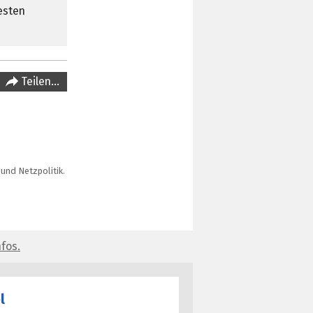
esten
Teilen…
und Netzpolitik.
fos.
l