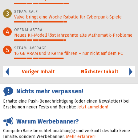
46%
STEAM SALE
3
Valve bringt eine Woche Rabatte für Cyberpunk-Spiele
44%
OPENAI ASTRA
4
Neues KI-Modell löst Jahr­zehn­te alte Ma­thematik-Pro­ble­me
43%
STEAM-UMFRAGE
5
16 GB VRAM und 8 Kerne führen – nur nicht auf dem PC
41%
Voriger Inhalt
Nächster Inhalt
Nichts mehr verpassen!
Erhalte eine Push-Benachrichtigung (oder einen Newsletter) bei
Erscheinen neuer Tests und Berichte:
Jetzt anmelden!
Warum Werbebanner?
ComputerBase berichtet unabhängig und verkauft deshalb keine
Inhalte, sondern Werbebanner.
Mehr erfahren!