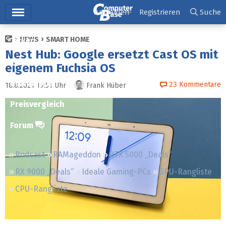
Hauptmenü
Anmelden
Registrieren
Suche
NEWS
SMART HOME
Ticker
Nest Hub: Google ersetzt Cast OS mit
Tests
eigenem Fuchsia OS
Downloads
23
Kommentare
18.8.2021 19:51
Uhr
Frank Hüber
Preisvergleich
Forum
Podcast
RAMageddon
RTX 5000 „Deals“
RX 9000 „Deals“
Ideale Gaming-PCs
GPU-Rangliste
CPU-Rangliste