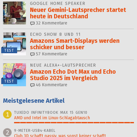
GOOGLE HOME SPEAKER
Neuer Gemini-Laut­spre­cher startet
heu­te in Deutschland
32
Kommentare
ECHO SHOW 8 UND 11
Amazons Smart-Displays werden
schicker und besser
TEST
57
Kommentare
NEUE ALEXA+-LAUTSPRECHER
Amazon Echo Dot Max und Echo
Studio 2025 im Vergleich
TEST
46
Kommentare
Meistgelesene Artikel
TUXEDO INFINITYBOOK MAX 15 GEN10
1
AMD und Intel im Linux-Schlagabtausch
100%
9-METER-USB4-KABEL
2
Club 3D schafft passiv, was sonst keiner schafft