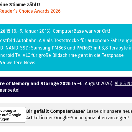
ine Stimme zählt!
Reader's Choice Awards 2026
 2015
(6.–9. Januar 2015):
ComputerBase war vor Ort!
estfeld Autobahn: A 9 als Teststrecke für autonome Fahrzeug
D-NAND-SSD: Samsung PM863 und PM1633 mit 3,8 Terabyte in 
ndroid TV: VLC für große Bildschirme geht in die Testphase
94 weitere News
ure of Memory and Storage 2026
(4.–6. August 2026):
Alle 5 N
menseite
!
Dir gefällt ComputerBase?
Lasse dir unsere neu
Artikel in der Google-Suche ganz oben anzeigen!