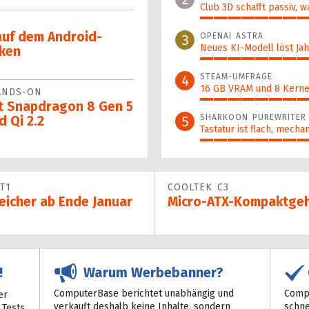
Club 3D schafft passiv, w
47%
auf dem Android-
OPENAI ASTRA
3
Neues KI-Modell löst Jahr
ken
44%
STEAM-UMFRAGE
4
16 GB VRAM und 8 Kerne 
ANDS-ON
43%
t Snapdragon 8 Gen 5
SHARKOON PUREWRITER
5
d Qi 2.2
Tastatur ist flach, mecha
42%
T1
COOLTEK C3
eicher ab Ende Januar
Micro-ATX-Kompaktgeh
Warum Werbebanner?
!
ComputerBase berichtet unabhängig und
Compu
er
verkauft deshalb keine Inhalte, sondern
schne
 Tests