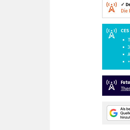
✓ De
Die 
CES
T
3
A
+
Fut
The