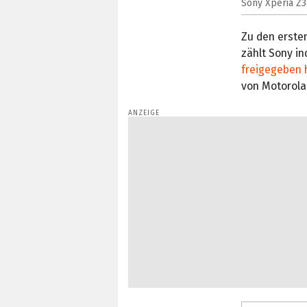
Sony Xperia Z3
Zu den ersten
zählt Sony in
freigegeben 
von Motorola