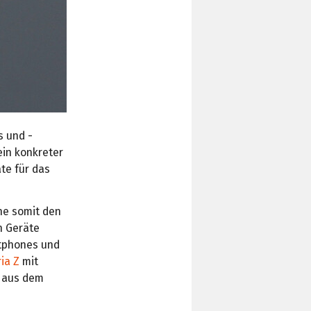
s und -
ein konkreter
te für das
he somit den
n Geräte
rtphones und
ia Z
mit
n aus dem