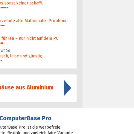
as sonst keiner schafft
­zehn­te alte Ma­thematik-Pro­ble­me
führen – nur nicht auf dem PC
 W100
nisch, leise und günstig
äuse aus Aluminium
ComputerBase Pro
terBase Pro ist die werbefreie,
lle, flexible und zugleich faire Variante