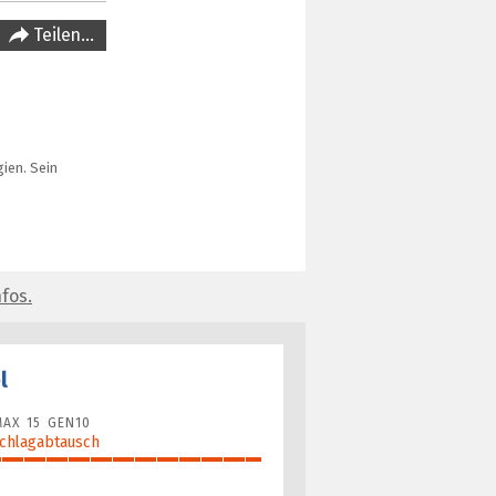
Teilen…
ien. Sein
fos.
l
AX 15 GEN10
Schlagabtausch