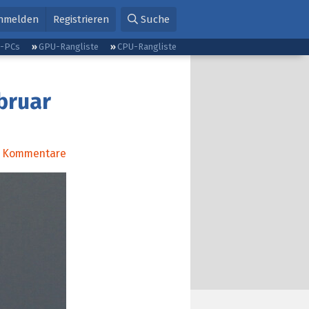
nmelden
Registrieren
Suche
g-PCs
GPU-Rangliste
CPU-Rangliste
ebruar
Kommentare