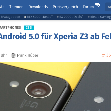
sts
Themen
Downloads
Preisvergleich
Forum
A
RAMageddon
RTX 5000 „Deals“
RX 9000 „Deals“
Ideale Gamin
MARTPHONES
CES
Android 5.0 für Xperia Z3 ab F
36
Uhr
Frank Hüber