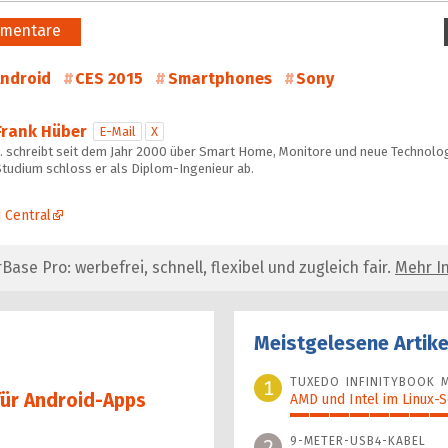
mentare
ndroid
CES 2015
Smartphones
Sony
Frank Hüber
E-Mail
X
… schreibt seit dem Jahr 2000 über Smart Home, Monitore und neue Technolog
Studium schloss er als Diplom-Ingenieur ab.
 Central
se Pro: werbefrei, schnell, flexibel und zugleich fair.
Mehr In
Meistgelesene Artike
TUXEDO INFINITYBOOK M
1
für Android-Apps
AMD und Intel im Linux-
100%
9-METER-USB4-KABEL
2