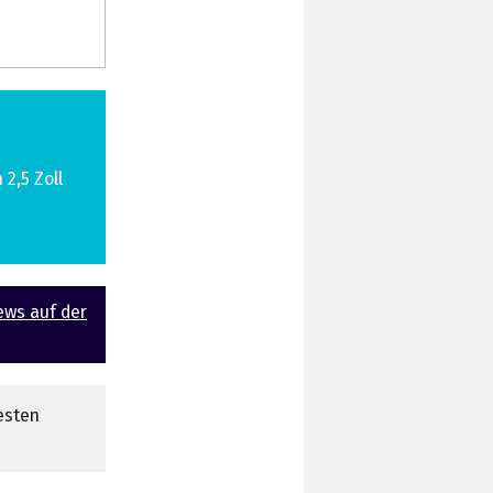
e
2,5 Zoll
ews auf der
esten