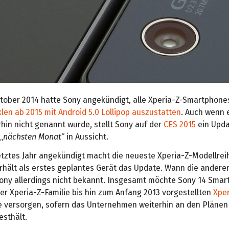
ktober 2014 hatte Sony angekündigt, alle Xperia-Z-Smartphone
klen ab 2015 mit Android 5.0 Lollipop auszustatten
. Auch wenn 
hin nicht genannt wurde, stellt Sony auf der
CES 2015
ein Upda
„
nächsten Monat
“ in Aussicht.
letztes Jahr angekündigt macht die neueste Xperia-Z-Modellrei
rhält als erstes geplantes Gerät das Update. Wann die andere
Sony allerdings nicht bekannt. Insgesamt möchte Sony 14 Sma
er Xperia-Z-Familie bis hin zum Anfang 2013 vorgestellten
Xper
 versorgen, sofern das Unternehmen weiterhin an den Pläne
esthält.