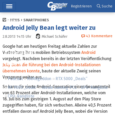
Hauptmenü
Anmelden
Registrieren
Suche
NEWS
SMARTPHONES
Ticker
Android Jelly Bean legt weiter zu
Tests
43
Kommentare
2.8.2013 14:15
Uhr
Michael Schäfer
Downloads
Google hat am heutigen Freitag aktuelle Zahlen zur
Verbreitung ihres mobilen Betriebssystem
Android
Preisvergleich
vorgelegt. Nachdem bereits in der letzten Veröffentlichung
Forum
Jelly Bean die Führung bei den Android-Installationen
übernehmen konnte
, baute der aktuelle Zweig seinen
Vorsprung weiter aus.
Podcast
RAMageddon
RTX 5000 „Deals“
So kann die vierte Android-Generation einen Gesamtanteil
RX 9000 „Deals“
Ideale Gaming-PCs
GPU-Rangliste
von 63 Prozent aller Android-Installationen, welche vom
CPU-Rangliste
18. Juli bis zum gestrigen 1. August auf den Play Store
zugegriffen haben, für sich verbuchen. Alleine 40,5 Prozent
entfallen davon auf Android Jelly Bean, wobei die Version