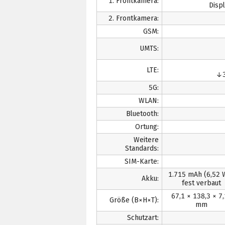
1. Frontkamera:
Displ
2. Frontkamera:
GSM:
UMTS:
LTE:
↓3
5G:
WLAN:
Bluetooth:
Ortung:
Weitere
Standards:
SIM-Karte:
1.715 mAh
(6,52 
Akku:
fest verbaut
67,1 × 138,3 × 7
Größe (B×H×T):
mm
Schutzart: