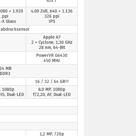
iOS 7
1.080 × 1.920
4,00 Zoll, 640 × 1.136
 ppi
326 ppi
n-X Glass
IPS
erabdrucksensor
Apple A7
2 × Cyclone, 1,30 GHz
28 nm, 64-Bit
PowerVR G6430
450 MHz
024 MB
DDR3
16 / 32 / 64 GB
, 1080p
8,0 MP, 1080p
OIS, Dual-LED
f/2,20, AF, Dual-LED
1,2 MP, 720p