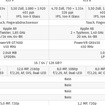
iOS 9
iOS 8
.334
5,50 Zoll, 1.080 × 1.920
4,70 Zoll, 750 × 1.334
5,50 Zoll, 
401 ppi
326 ppi
401
s
IPS, Ion-X Glass
IPS, Ion-X Glass
IPS, Io
ouch, Fingerabdrucksensor
Touch, Fing
Apple A9
Apple A8
 Twister, 1,85 GHz
2 × Typhoon, 1,40 GHz
4/16 nm, 64-Bit
20 nm, 64-Bit
owerVR GT7600
PowerVR GX6450
450 MHz
450 MHz
2.048 MB
1.
LPDDR4
LP
16 / 64 / 128 GB
p
12,0 MP, 2160p
8,0 MP, 1080p
8,0 MP
LED
f/2,20, AF, OIS, Dual-LED
f/2,20, AF, Dual-LED
f/2,20, AF, 
Nein
Nein
Nein
Nein
5,0 MP, 720p
1,2 MP, 720p