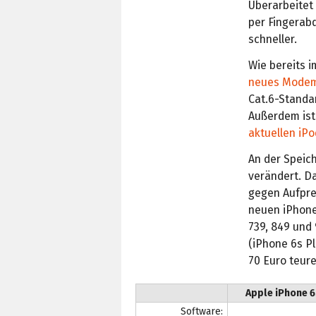
Überarbeitet
per Fingerabd
schneller.
Wie bereits i
neues Mode
Cat.6-Standa
Außerdem ist 
aktuellen iP
An der Speic
verändert. Da
gegen Aufprei
neuen iPhone
739, 849 und 
(iPhone 6s Pl
70 Euro teur
Apple iPhone 6
Software: