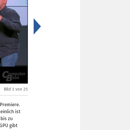
>
Bild
1
von 25
Apple iPhone 6s Plus
 Premiere.
inlich ist
 bis zu
 GPU gibt