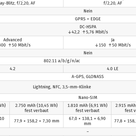
ay-Blitz, f/2,20, AF
f/2,20, AF
Nein
GPRS + EDGE
DC-HSPA
↓42,2 ↑5,76 Mbit/s
Advanced
Ja
00 ↑50 Mbit/s
↓150 ↑50 Mbit/s
Nein
802.11 a/b/g/n/ac
4.2
4.0 LE
A-GPS, GLONASS
Lightning, NFC, 3,5-mm-Klinke
Nano-SIM
Wh)
2.750 mAh
(10,45 Wh)
1.810 mAh
(6,91 Wh)
2.915 mA
fest verbaut
fest verbaut
fest 
,10
67,0 × 138,1 × 6,90
77,9 × 158,2 × 7,30 mm
77,8 × 158
mm
–