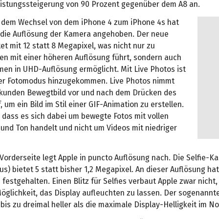
eistungssteigerung von 90 Prozent gegenüber dem A8 an.
t dem Wechsel von dem iPhone 4 zum iPhone 4s hat
 die Auflösung der Kamera angehoben. Der neue
et mit 12 statt 8 Megapixel, was nicht nur zu
n mit einer höheren Auflösung führt, sondern auch
en in UHD-Auflösung ermöglicht. Mit Live Photos ist
er Fotomodus hinzugekommen. Live Photos nimmt
Sekunden Bewegtbild vor und nach dem Drücken des
, um ein Bild im Stil einer GIF-Animation zu erstellen.
 dass es sich dabei um bewegte Fotos mit vollen
 und Ton handelt und nicht um Videos mit niedriger
Vorderseite legt Apple in puncto Auflösung nach. Die Selfie-K
us) bietet 5 statt bisher 1,2 Megapixel. An dieser Auflösung hat
festgehalten. Einen Blitz für Selfies verbaut Apple zwar nicht,
öglichkeit, das Display aufleuchten zu lassen. Der sogenannt
g bis zu dreimal heller als die maximale Display-Helligkeit im N