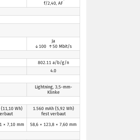
f/2,40, AF
Ja
↓100 ↑50 Mbit/s
802.11 a/b/g/n
4.0
Lightning, 3,5-mm-
Klinke
h
(11,10 Wh)
1.560 mAh
(5,92 Wh)
verbaut
fest verbaut
,1 × 7,10 mm
58,6 × 123,8 × 7,60 mm