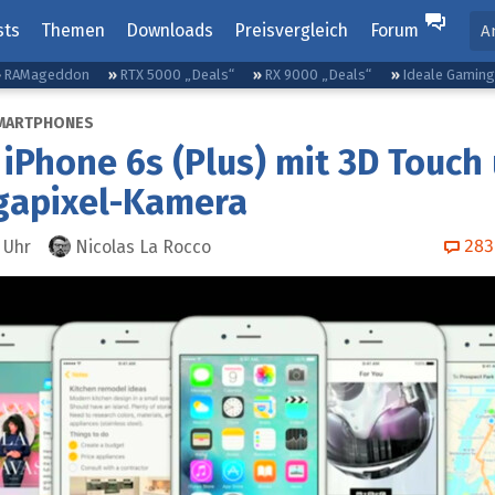
sts
Themen
Downloads
Preisvergleich
Forum
A
RAMageddon
RTX 5000 „Deals“
RX 9000 „Deals“
Ideale Gamin
MARTPHONES
 iPhone 6s (Plus) mit 3D Touch
gapixel-Kamera
283
Uhr
Nicolas La Rocco