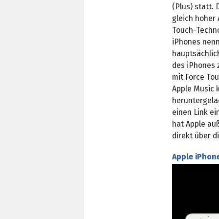
(Plus) statt.
gleich hoher 
Touch-Techno
iPhones nennt
hauptsächlic
des iPhones z
mit Force Tou
Apple Music 
heruntergelad
einen Link e
hat Apple au
direkt über 
Apple iPhone