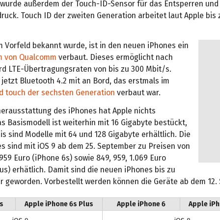
 wurde außerdem der Touch-ID-Sensor für das Entsperren und
ruck. Touch ID der zweiten Generation arbeitet laut Apple bis
m Vorfeld bekannt wurde, ist in den neuen iPhones ein
m von Qualcomm
verbaut. Dieses ermöglicht nach
rd LTE-Übertragungsraten von bis zu 300 Mbit/s.
jetzt Bluetooth 4.2 mit an Bord, das erstmals im
od touch der sechsten Generation
verbaut war.
herausstattung des iPhones hat Apple nichts
s Basismodell ist weiterhin mit 16 Gigabyte bestückt,
s sind Modelle mit 64 und 128 Gigabyte erhältlich. Die
s sind mit iOS 9 ab dem 25. September zu Preisen von
959 Euro (iPhone 6s) sowie 849, 959, 1.069 Euro
us) erhätlich. Damit sind die neuen iPhones bis zu
er geworden. Vorbestellt werden können die Geräte ab dem 12.
s
Apple iPhone 6s Plus
Apple iPhone 6
Apple iPh