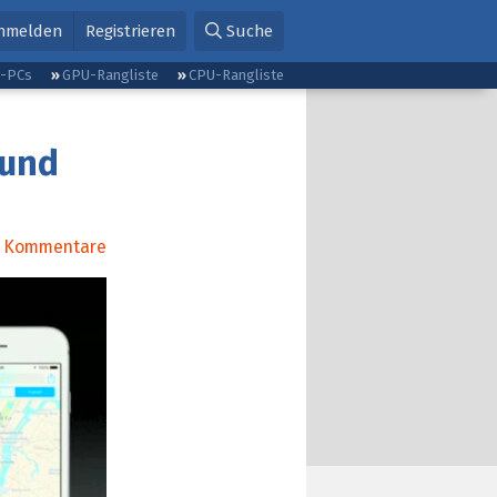
nmelden
Registrieren
Suche
g-PCs
GPU-Rangliste
CPU-Rangliste
 und
Kommentare