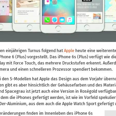
n einjährigen Turnus folgend hat
Apple
heute eine weiterentw
Phone 6 (Plus) vorgestellt. Das iPhone 6s (Plus) verfügt wie d
play mit Force Touch, das mehrere Druckstufen erkennt. Außer
mera und einen schnelleren Prozessor spendiert bekommen.
ei den S-Modellen hat Apple das Design aus dem Vorjahr über
n gibt es aber hinsichtlich der Gehäusefarben und des Materi
und Spacegrau ist jetzt auch eine Version in Roségold verfügba
 dem die iPhones gefertigt werden, ist wie im Vorfeld spekulier
0er-Aluminium, aus dem auch die Apple Watch Sport gefertigt 
eränderungen finden im Innenleben des iPhone 6s