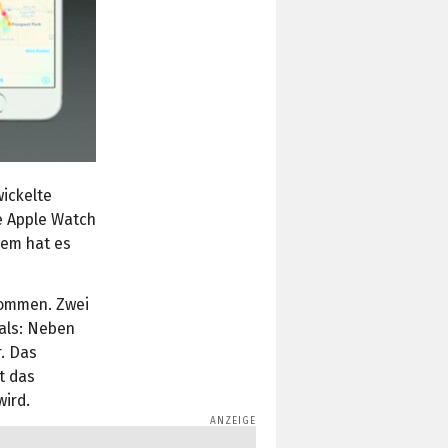
ickelte
ie Apple Watch
dem hat es
nommen. Zwei
als: Neben
r. Das
t das
wird.