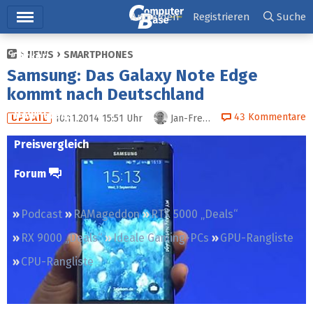
Hauptmenü
Anmelden
Registrieren
Suche
NEWS
SMARTPHONES
Ticker
Samsung: Das Galaxy Note Edge
Tests
kommt nach Deutschland
Downloads
43
Kommentare
10.11.2014 15:51
Uhr
Jan-Frederik Timm
UPDATE
Preisvergleich
Forum
Podcast
RAMageddon
RTX 5000 „Deals“
RX 9000 „Deals“
Ideale Gaming-PCs
GPU-Rangliste
CPU-Rangliste