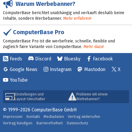
Warum Werbebanner?
ComputerBase berichtet unabhängig und verkauft deshalb keine
Inhalte, sondern Werbebanner.
Mehr erfahren!
ComputerBase Pro
ComputerBase Pro ist die werbefreie, schnelle, flexible und
zugleich faire Variante von ComputerBase.
Mehr dazu!
Feeds
Discord
Bluesky
Facebook
Google News
Instagram
Mastodon
X
YouTube
Einstellungen und
Probleme mit einem
Layout-Umschalter
Werbebanner?
© 1999–2026 ComputerBase GmbH
Impressum
Kontakt
Mediadaten
Vertrag widerrufen
Vertrag kündigen
Barrierefreiheit
Datenschutz