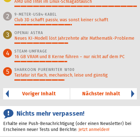
AMD und Intel im Linux-Schlagabtausch
100%
9-METER-USB4-KABEL
2
Club 3D schafft passiv, was sonst keiner schafft
47%
OPENAI ASTRA
3
Neues KI-Modell löst Jahr­zehn­te alte Ma­thematik-Pro­ble­me
44%
STEAM-UMFRAGE
4
16 GB VRAM und 8 Kerne führen – nur nicht auf dem PC
43%
SHARKOON PUREWRITER W100
5
Tastatur ist flach, mechanisch, leise und günstig
41%
Voriger Inhalt
Nächster Inhalt
Nichts mehr verpassen!
Erhalte eine Push-Benachrichtigung (oder einen Newsletter) bei
Erscheinen neuer Tests und Berichte:
Jetzt anmelden!