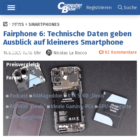
Hauptmenü
Anmelden
Registrieren
Suche
NEWS
SMARTPHONES
Ticker
Fairphone 6: Technische Daten geben
Tests
Ausblick auf kleineres Smartphone
Downloads
92
Kommentare
16.6.2025 16:16
Uhr
Nicolas La Rocco
Preisvergleich
Forum
Podcast
RAMageddon
RTX 5000 „Deals“
RX 9000 „Deals“
Ideale Gaming-PCs
GPU-Rangliste
CPU-Rangliste