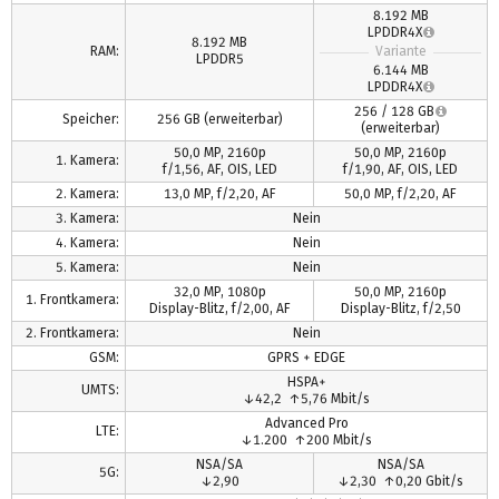
8.192 MB
LPDDR4X
8.192 MB
RAM:
Variante
LPDDR5
6.144 MB
LPDDR4X
256 / 128 GB
Speicher:
256 GB (erweiterbar)
(erweiterbar)
50,0 MP, 2160p
50,0 MP, 2160p
1. Kamera:
f/1,56, AF, OIS, LED
f/1,90, AF, OIS, LED
2. Kamera:
13,0 MP, f/2,20, AF
50,0 MP, f/2,20, AF
3. Kamera:
Nein
4. Kamera:
Nein
5. Kamera:
Nein
32,0 MP, 1080p
50,0 MP, 2160p
1. Frontkamera:
Display-Blitz, f/2,00, AF
Display-Blitz, f/2,50
2. Frontkamera:
Nein
GSM:
GPRS + EDGE
HSPA+
UMTS:
↓42,2 ↑5,76 Mbit/s
Advanced Pro
LTE:
↓1.200 ↑200 Mbit/s
NSA/SA
NSA/SA
5G:
↓2,90
↓2,30 ↑0,20 Gbit/s