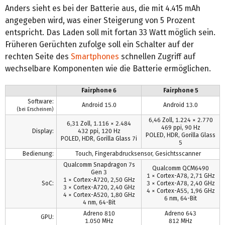
Anders sieht es bei der Batterie aus, die mit 4.415 mAh
angegeben wird, was einer Steigerung von 5 Prozent
entspricht. Das Laden soll mit fortan 33 Watt möglich sein.
Früheren Gerüchten zufolge soll ein Schalter auf der
rechten Seite des
Smartphones
schnellen Zugriff auf
wechselbare Komponenten wie die Batterie ermöglichen.
Fairphone 6
Fairphone 5
Software:
Android 15.0
Android 13.0
(bei Erscheinen)
6,46 Zoll, 1.224 × 2.770
6,31 Zoll, 1.116 × 2.484
469 ppi, 90 Hz
Display:
432 ppi, 120 Hz
POLED, HDR, Gorilla Glass
POLED, HDR, Gorilla Glass 7i
5
Bedienung:
Touch, Fingerabdrucksensor, Gesichtsscanner
Qualcomm Snapdragon 7s
Qualcomm QCM6490
Gen 3
1 × Cortex-A78, 2,71 GHz
1 × Cortex-A720, 2,50 GHz
SoC:
3 × Cortex-A78, 2,40 GHz
3 × Cortex-A720, 2,40 GHz
4 × Cortex-A55, 1,96 GHz
4 × Cortex-A520, 1,80 GHz
6 nm, 64-Bit
4 nm, 64-Bit
Adreno 810
Adreno 643
GPU:
1.050 MHz
812 MHz