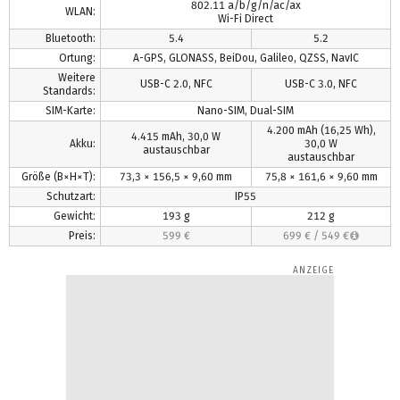
802.11 a/b/g/n/ac/ax
WLAN:
Wi-Fi Direct
Bluetooth:
5.4
5.2
Ortung:
A-GPS, GLONASS, BeiDou, Galileo, QZSS, NavIC
Weitere
USB-C 2.0, NFC
USB-C 3.0, NFC
Standards:
SIM-Karte:
Nano-SIM, Dual-SIM
4.200 mAh
(16,25 Wh)
,
4.415 mAh, 30,0 W
Akku:
30,0 W
austauschbar
austauschbar
Größe (B×H×T):
73,3 × 156,5 × 9,60 mm
75,8 × 161,6 × 9,60 mm
Schutzart:
IP55
Gewicht:
193 g
212 g
Preis:
599 €
699 €
/
549 €