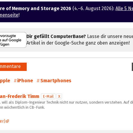
ure of Memory and Storage 2026
(4.–6. August 2026):
Alle 5 N
menseite
!
Dir gefällt ComputerBase?
Lasse dir unsere neu
Artikel in der Google-Suche ganz oben anzeigen!
mmentare
pple
iPhone
Smartphones
Jan-Frederik Timm
E-Mail
X
 will als Diplom-Ingenieur Technik nicht nur nutzen, sondern verstehen. Auf d
hn wöchentlich in CB-Funk.
er)