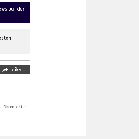
ews auf der
esten
Teilen…
ie Ohren gibt es