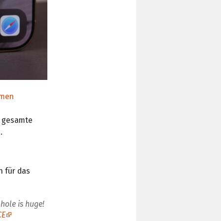
men
e gesamte
.
n für das
hole is huge!
CE