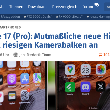
sts
Themen
Downloads
Preisvergleich
Forum
A
RAMageddon
RTX 5000 „Deals“
RX 9000 „Deals“
Ideale Gamin
MARTPHONES
 17 (Pro): Mutmaßliche neue H
 riesigen Kamerabalken an
101
56
Uhr
Jan-Frederik Timm