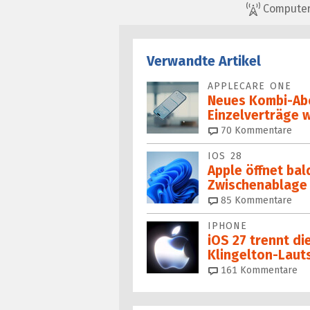
ComputerBa
Verwandte Artikel
APPLECARE ONE
Neues Kombi-Abo
Einzelverträge 
70
Kommentare
IOS 28
Apple öffnet bal
Zwischenablage
85
Kommentare
IPHONE
iOS 27 trennt di
Klingelton-Laut
161
Kommentare