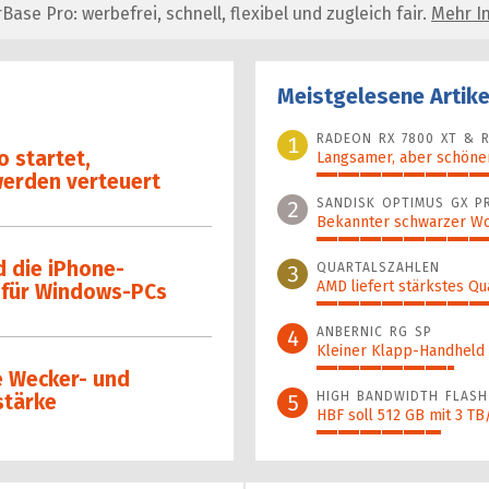
se Pro: werbefrei, schnell, flexibel und zugleich fair.
Mehr In
Meistgelesene Artike
RADEON RX 7800 XT & R
1
 startet,
Langsamer, aber schöner
werden verteuert
100%
SANDISK OPTIMUS GX P
2
Bekannter schwarzer Wo
55%
d die iPhone-
QUARTALSZAHLEN
3
AMD liefert stärkstes Qu
 für Windows-PCs
41%
ANBERNIC RG SP
4
Kleiner Klapp-Hand­held a
32%
e Wecker- und
HIGH BANDWIDTH FLASH
5
stärke
HBF soll 512 GB mit 3 TB
29%