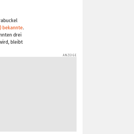
rabuckel
t) bekannte
.
nnten drei
ird, bleibt