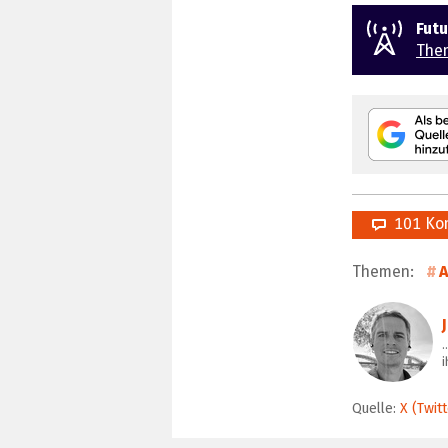
Fut
The
101 Ko
Themen:
A
…
i
Quelle:
X (Twitt