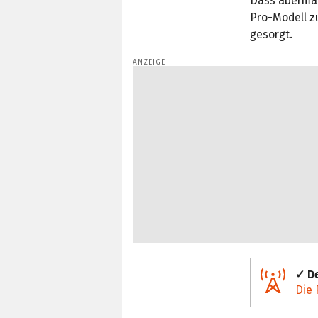
Dass abermal
Pro-Modell z
gesorgt.
✓ De
Die 