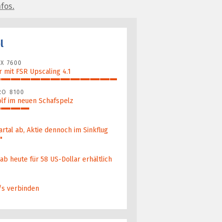
fos.
l
X 7600
 mit FSR Upscaling 4.1
RO 8100
lf im neuen Schafspelz
artal ab, Aktie dennoch im Sinkflug
b heute für 58 US-Dollar er­hält­lich
/s verbinden