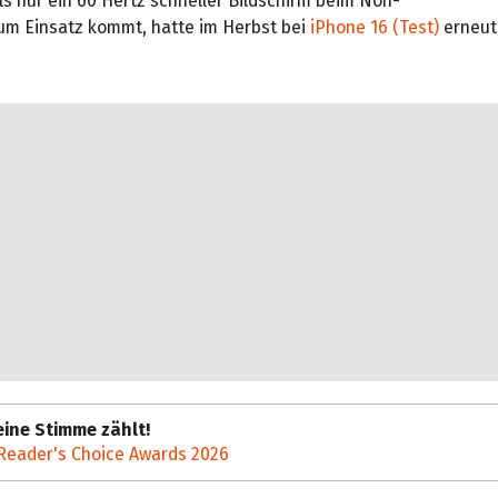
s nur ein 60 Hertz schneller Bildschirm beim Non-
um Einsatz kommt, hatte im Herbst bei
iPhone 16 (Test)
erneut 
ine Stimme zählt!
Reader's Choice Awards 2026