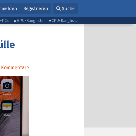
nmelden
Registrieren
Suche
g-PCs
GPU-Rangliste
CPU-Rangliste
ülle
Kommentare