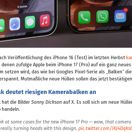
ch Veröffentlichung des iPhone 16 (Test) im letzten Herbst
ka
, denen zufolge Apple beim iPhone 17 (Pro) auf ein ganz neues
 setzen wird, das wie bei Googles Pixel-Serie als „Balken“ di
erspannt. Mutmaßliche neue Hüllen sollen das jetzt bestätigen
ak deutet riesigen Kamerabalken an
t hat die Bilder
Sonny Dickson
auf X. Es soll sich um neue Hülle
o handeln.
ook at some cases for the new iPhone 17 Pro — wow, that camera 
 really turning heads with this design.
pic.twitter.com/IKJ4Dqks