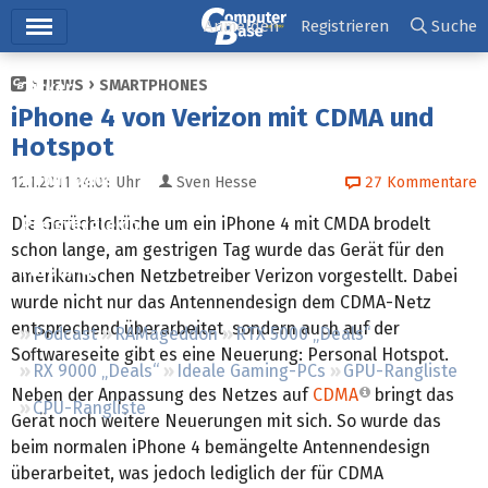
Hauptmenü
Anmelden
Registrieren
Suche
NEWS
SMARTPHONES
Ticker
iPhone 4 von Verizon mit CDMA und
Tests
Hotspot
Downloads
12.1.2011 14:01
Uhr
Sven Hesse
27
Kommentare
Die Gerüchteküche um ein iPhone 4 mit CMDA brodelt
Preisvergleich
schon lange, am gestrigen Tag wurde das Gerät für den
Forum
amerikanischen Netzbetreiber Verizon vorgestellt. Dabei
wurde nicht nur das Antennendesign dem CDMA-Netz
entsprechend überarbeitet, sondern auch auf der
Podcast
RAMageddon
RTX 5000 „Deals“
Softwareseite gibt es eine Neuerung: Personal Hotspot.
RX 9000 „Deals“
Ideale Gaming-PCs
GPU-Rangliste
Neben der Anpassung des Netzes auf
CDMA
bringt das
CPU-Rangliste
Gerät noch weitere Neuerungen mit sich. So wurde das
beim normalen iPhone 4 bemängelte Antennendesign
überarbeitet, was jedoch lediglich der für CDMA