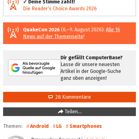
✓ Deine Stimme zählt!
Die Reader's Choice Awards 2026
QuakeCon 2026
(6.–9. August 2026):
Alle 16
News auf der Themenseite
!
Dir gefällt ComputerBase?
Lasse dir unsere neuesten
Artikel in der Google-Suche
ganz oben anzeigen!
28 Kommentare
Teilen…
Themen:
Android
LG
Smartphones