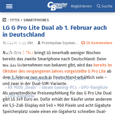
Hauptmenü
Anmelden
Registrieren
Suche
NEWS
SMARTPHONES
Ticker
LG G Pro Lite Dual ab 1. Februar auch
Tests
in Deutschland
Downloads
16.1.2014 17:22
Uhr
Przemyslaw Szymanski
28
Kommentare
Nach dem
G Flex
bringt LG innerhalb weniger Wochen
Preisvergleich
bereits das zweite Smartphone nach Deutschland: Denn
Forum
wie das Unternehmen nun bekannt gibt, wird das
bereits im
Oktober des vergangenen Jahres vorgestellte G Pro Lite
ab
dem 1. Februar nun auch in Deutschland erhältlich sein –
Podcast
RAMageddon
RTX 5000 „Deals“
und zwar in der Dual-SIM-Variante.
RX 9000 „Deals“
Ideale Gaming-PCs
GPU-Rangliste
Als unverbindliche Preisempfehlung für das G Pro Lite Dual
CPU-Rangliste
gibt LG 349 Euro an. Dafür erhält der Käufer unter anderem
ein 5,5-Zoll-Display mit 540 × 960 Pixeln und acht Gigabyte
Speicherplatz sowie einen ein Gigahertz schnellen Dual-