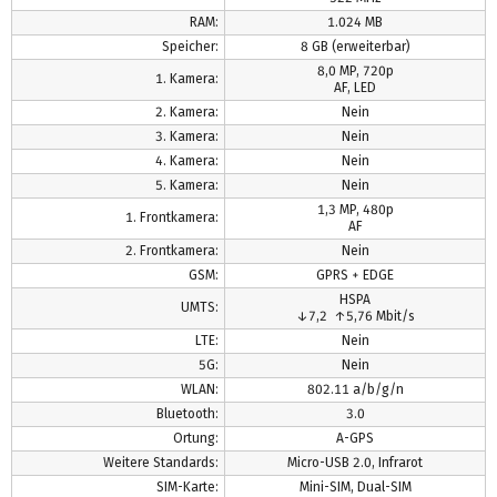
RAM:
1.024 MB
Speicher:
8 GB (erweiterbar)
8,0 MP, 720p
1. Kamera:
AF, LED
2. Kamera:
Nein
3. Kamera:
Nein
4. Kamera:
Nein
5. Kamera:
Nein
1,3 MP, 480p
1. Frontkamera:
AF
2. Frontkamera:
Nein
GSM:
GPRS + EDGE
HSPA
UMTS:
↓7,2 ↑5,76 Mbit/s
LTE:
Nein
5G:
Nein
WLAN:
802.11 a/b/g/n
Bluetooth:
3.0
Ortung:
A-GPS
Weitere Standards:
Micro-USB 2.0, Infrarot
SIM-Karte:
Mini-SIM, Dual-SIM