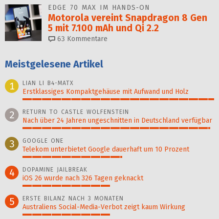
EDGE 70 MAX IM HANDS-ON
Motorola vereint Snapdragon 8 Gen
5 mit 7.100 mAh und Qi 2.2
63
Kommentare
Meistgelesene Artikel
LIAN LI B4-MATX
1
Erstklassiges Kompaktgehäuse mit Aufwand und Holz
100%
RETURN TO CASTLE WOLFENSTEIN
2
Nach über 24 Jahren ungeschnitten in Deutschland verfügbar
98%
GOOGLE ONE
3
Telekom unterbietet Google dauerhaft um 10 Prozent
52%
DOPAMINE JAILBREAK
4
iOS 26 wurde nach 326 Tagen geknackt
46%
ERSTE BILANZ NACH 3 MONATEN
5
Australiens Social-Media-Verbot zeigt kaum Wirkung
46%