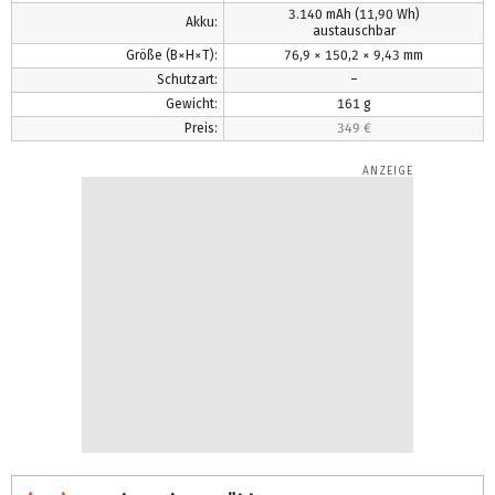
3.140 mAh
(11,90 Wh)
Akku:
austauschbar
Größe (B×H×T):
76,9 × 150,2 × 9,43 mm
Schutzart:
–
Gewicht:
161 g
Preis:
349 €