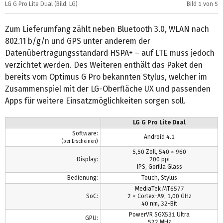
LG G Pro Lite Dual (Bild: LG)
Bild
1
von 5
L
Zum Lieferumfang zählt neben Bluetooth 3.0, WLAN nach
802.11 b/g/n und GPS unter anderem der
Datenübertragungsstandard HSPA+ – auf LTE muss jedoch
verzichtet werden. Des Weiteren enthält das Paket den
bereits vom Optimus G Pro bekannten Stylus, welcher im
Zusammenspiel mit der LG-Oberfläche UX und passenden
Apps für weitere Einsatzmöglichkeiten sorgen soll.
LG G Pro Lite Dual
Software:
Android 4.1
(bei Erscheinen)
5,50 Zoll, 540 × 960
Display:
200 ppi
IPS, Gorilla Glass
Bedienung:
Touch, Stylus
MediaTek MT6577
SoC:
2 × Cortex-A9, 1,00 GHz
40 nm, 32-Bit
PowerVR SGX531 Ultra
GPU:
522 MHz