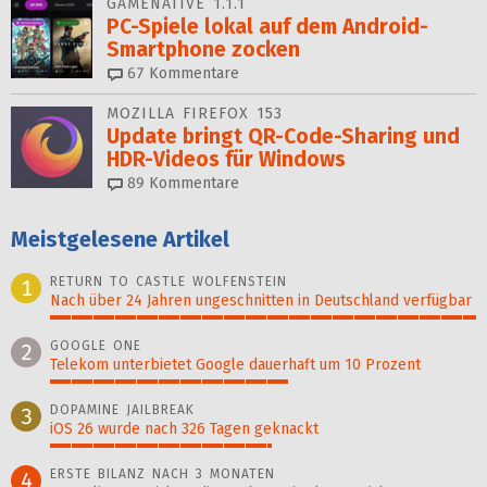
GAMENATIVE 1.1.1
PC-Spiele lokal auf dem Android-
Smartphone zocken
67
Kommentare
MOZILLA FIREFOX 153
Update bringt QR-Code-Sharing und
HDR-Videos für Windows
89
Kommentare
Meistgelesene Artikel
RETURN TO CASTLE WOLFENSTEIN
1
Nach über 24 Jahren ungeschnitten in Deutschland verfügbar
100%
GOOGLE ONE
2
Telekom unterbietet Google dauerhaft um 10 Prozent
56%
DOPAMINE JAILBREAK
3
iOS 26 wurde nach 326 Tagen geknackt
52%
ERSTE BILANZ NACH 3 MONATEN
4