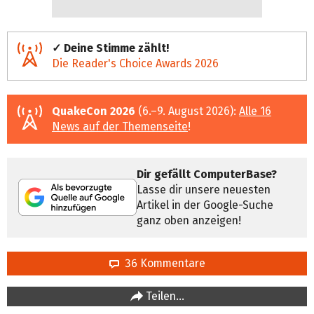
✓ Deine Stimme zählt!
Die Reader's Choice Awards 2026
QuakeCon 2026
(6.–9. August 2026):
Alle 16
News auf der Themenseite
!
Dir gefällt ComputerBase?
Lasse dir unsere neuesten
Artikel in der Google-Suche
ganz oben anzeigen!
36 Kommentare
Teilen…