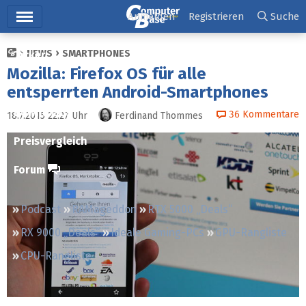
Hauptmenü
Anmelden
Registrieren
Suche
NEWS
SMARTPHONES
Ticker
Mozilla: Firefox OS für alle
Tests
entsperrten Android-Smartphones
Downloads
36
Kommentare
18.7.2015 22:27
Uhr
Ferdinand Thommes
Preisvergleich
Forum
Podcast
RAMageddon
RTX 5000 „Deals“
RX 9000 „Deals“
Ideale Gaming-PCs
GPU-Rangliste
CPU-Rangliste