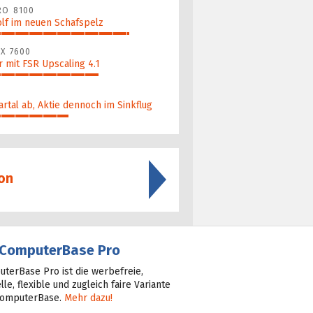
RO 8100
lf im neuen Schafspelz
X 7600
 mit FSR Upscaling 4.1
artal ab, Aktie dennoch im Sinkflug
on
ComputerBase Pro
terBase Pro ist die werbefreie,
lle, flexible und zugleich faire Variante
ComputerBase.
Mehr dazu!