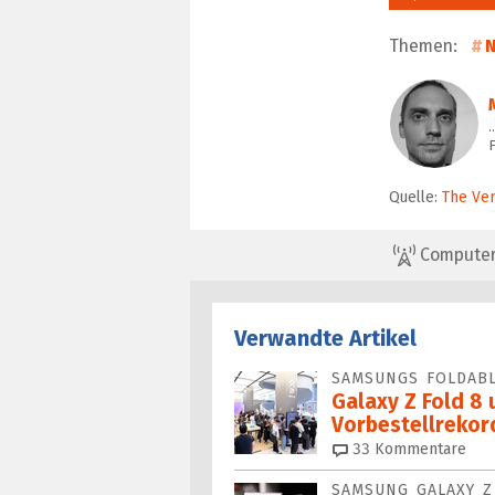
Themen:
N
F
Quelle:
The Ve
ComputerBa
Verwandte Artikel
SAMSUNGS FOLDAB
Galaxy Z Fold 8 
Vorbestellrekor
33
Kommentare
SAMSUNG GALAXY Z