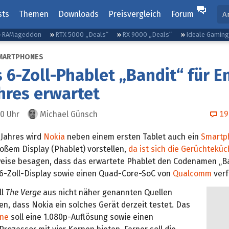
sts
Themen
Downloads
Preisvergleich
Forum
A
RAMageddon
RTX 5000 „Deals“
RX 9000 „Deals“
Ideale Gamin
MARTPHONES
 6-Zoll-Phablet „Bandit“ für E
hres erwartet
19
30
Uhr
Michael Günsch
 Jahres wird
Nokia
neben einem ersten Tablet auch ein
Smartp
oßem Display (Phablet) vorstellen,
da ist sich die Gerüchteküc
weise besagen, dass das erwartete Phablet den Codenamen „Ba
 6-Zoll-Display sowie einen Quad-Core-SoC von
Qualcomm
verf
ll
The Verge
aus nicht näher genannten Quellen
n, dass Nokia ein solches Gerät derzeit testet. Das
ne
soll eine 1.080p-Auflösung sowie einen