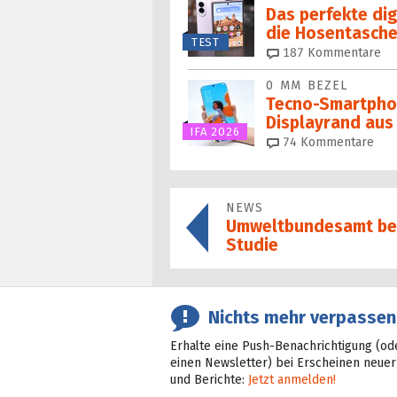
Das perfekte digi
die Hosentasch
TEST
187
Kommentare
0 MM BEZEL
Tecno-Smartpho
Displayrand aus
IFA 2026
74
Kommentare
NEWS
Umweltbundesamt be
Studie
Nichts mehr verpassen
Erhalte eine Push-Benachrichtigung (od
einen Newsletter) bei Erscheinen neuer
und Berichte:
Jetzt anmelden!