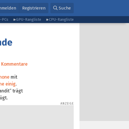
nmelden
Registrieren
Suche
g-PCs
GPU-Rangliste
CPU-Rangliste
nde
Kommentare
hone
mit
he einig
.
ndit“ trägt
ügt.