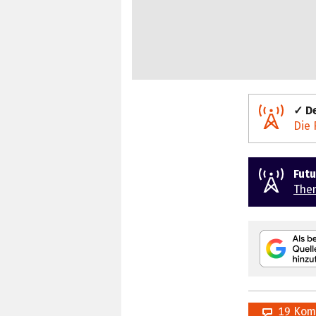
✓ De
Die 
Fut
The
19 Kom