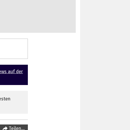
ews auf der
esten
Teilen…