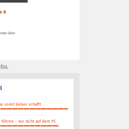
e 8
owie über
fos.
l
as sonst keiner schafft
führen – nur nicht auf dem PC