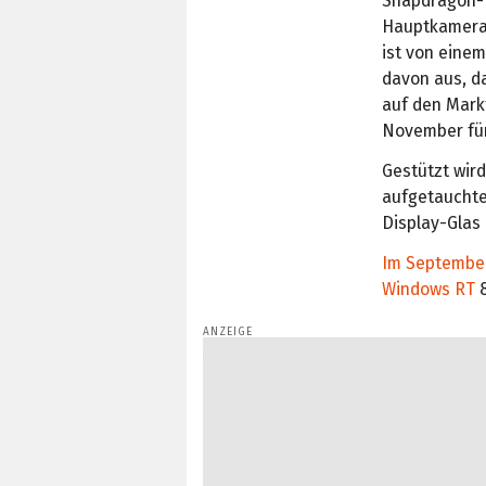
Snapdragon-Pr
Hauptkamera 
ist von eine
davon aus, d
auf den Mark
November für
Gestützt wir
aufgetaucht
Display-Glas
Im Septembe
Windows RT
8