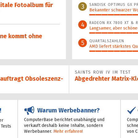
tale Foto­al­bum für
SANDISK OPTIMUS GX P
3
Bekannter schwarzer Wo
e
87%
RADEON RX 7800 XT & R
4
Langsamer, aber schöner
76%
ne kommt ohne
QUARTALSZAHLEN
5
AMD liefert stärkstes Qu
65%
SAINTS ROW IV IM TEST
auftragt Obsoleszenz-
Abgedrehter Matrix-Kl
Warum Werbebanner?
!
ComputerBase berichtet unabhängig und
Compu
er
verkauft deshalb keine Inhalte, sondern
schne
 Tests
Werbebanner.
Mehr erfahren!
von 