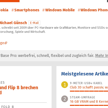
okia
Smartphones
Windows Mobile
Windows Phon
Michael Günsch
E-Mail
… schreibt seit 2009 über PC-Hardware wie Grafikkarten, Monitore und SSDs s
orschung, Spiele und Wirtschaft.
rge
se Pro: werbefrei, schnell, flexibel und zugleich fair.
Mehr In
Meistgelesene Artike
LES
9-METER-USB4-KABEL
1
und Flip 8 brechen
Club 3D schafft passiv, w
d
100%
STEAM-UMFRAGE
2
16 GB VRAM und 8 Kerne 
 FOLD 8
92%