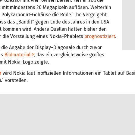
ozessor mit vier Kernen bieten. Ferner soll die
mit mindestens 20 Megapixeln auflösen. Weiterhin
m Polykarbonat-Gehäuse die Rede. The Verge geht
ass das „Bandit“ gegen Ende des Jahres in den USA
t kommen wird. Andere Quellen hatten bisher den
 die Vorstellung eines Nokia-Phablets
prognostiziert
.
d die Angabe der Display-Diagonale durch zuvor
es
Bildmaterial
, das ein vergleichsweise großes
 mit Nokia-Logo zeigte.
r
wird Nokia laut inoffiziellen Informationen ein Tablet auf Bas
.1 vorstellen.