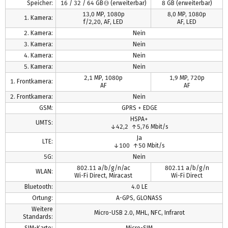
Speicher:
16 / 32 / 64 GB
(erweiterbar)
8 GB (erweiterbar)
13,0 MP, 1080p
8,0 MP, 1080p
1. Kamera:
f/2,20, AF, LED
AF, LED
2. Kamera:
Nein
3. Kamera:
Nein
4. Kamera:
Nein
5. Kamera:
Nein
2,1 MP, 1080p
1,9 MP, 720p
1. Frontkamera:
AF
AF
2. Frontkamera:
Nein
GSM:
GPRS + EDGE
HSPA+
UMTS:
↓42,2 ↑5,76 Mbit/s
Ja
LTE:
↓100 ↑50 Mbit/s
5G:
Nein
802.11 a/b/g/n/ac
802.11 a/b/g/n
WLAN:
Wi-Fi Direct, Miracast
Wi-Fi Direct
Bluetooth:
4.0 LE
Ortung:
A-GPS, GLONASS
Weitere
Micro-USB 2.0, MHL, NFC, Infrarot
Standards:
SIM-Karte:
Micro-SIM