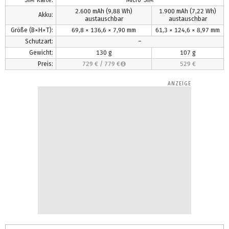
2.600 mAh
(9,88 Wh)
1.900 mAh
(7,22 Wh)
Akku:
austauschbar
austauschbar
Größe (B×H×T):
69,8 × 136,6 × 7,90 mm
61,3 × 124,6 × 8,97 mm
Schutzart:
–
Gewicht:
130 g
107 g
Preis:
729 €
/
779 €
529 €