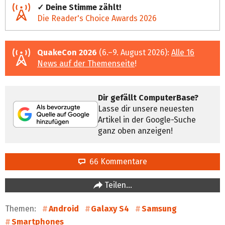
✓ Deine Stimme zählt!
Die Reader's Choice Awards 2026
QuakeCon 2026
(6.–9. August 2026):
Alle 16
News auf der Themenseite
!
Dir gefällt ComputerBase?
Lasse dir unsere neuesten
Artikel in der Google-Suche
ganz oben anzeigen!
66 Kommentare
Teilen…
Themen:
Android
Galaxy S4
Samsung
Smartphones