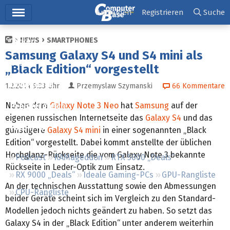
Hauptmenü
Anmelden
Registrieren
Suche
NEWS
SMARTPHONES
Ticker
Samsung Galaxy S4 und S4 mini als
Tests
„Black Edition“ vorgestellt
Downloads
1.2.2014 9:33
Uhr
Przemyslaw Szymanski
66
Kommentare
Neben dem
Galaxy Note 3 Neo
hat
Samsung
auf der
Preisvergleich
eigenen russischen Internetseite das
Galaxy S4
und das
Forum
günstigere
Galaxy S4 mini
in einer sogenannten „Black
Edition“ vorgestellt. Dabei kommt anstellte der üblichen
Hochglanz-Rückseite die vom Galaxy Note 3 bekannte
Podcast
RAMageddon
RTX 5000 „Deals“
Rückseite in Leder-Optik zum Einsatz.
RX 9000 „Deals“
Ideale Gaming-PCs
GPU-Rangliste
An der technischen Ausstattung sowie den Abmessungen
CPU-Rangliste
beider Geräte scheint sich im Vergleich zu den Standard-
Modellen jedoch nichts geändert zu haben. So setzt das
Galaxy S4 in der „Black Edition“ unter anderem weiterhin