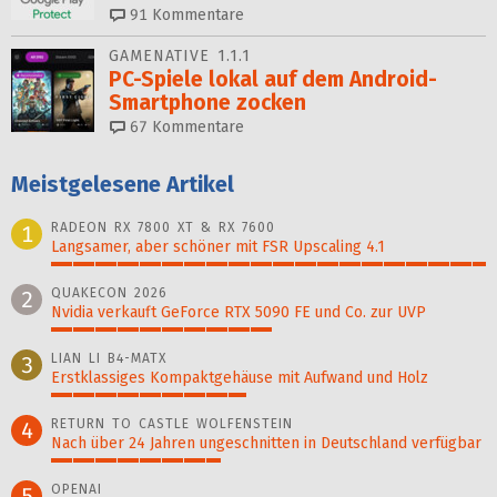
91
Kommentare
GAMENATIVE 1.1.1
PC-Spiele lokal auf dem Android-
Smartphone zocken
67
Kommentare
Meistgelesene Artikel
RADEON RX 7800 XT & RX 7600
1
Langsamer, aber schöner mit FSR Upscaling 4.1
100%
QUAKECON 2026
2
Nvidia verkauft GeForce RTX 5090 FE und Co. zur UVP
51%
LIAN LI B4-MATX
3
Erstklassiges Kompaktgehäuse mit Aufwand und Holz
45%
RETURN TO CASTLE WOLFENSTEIN
4
Nach über 24 Jahren ungeschnitten in Deutschland verfügbar
39%
OPENAI
5