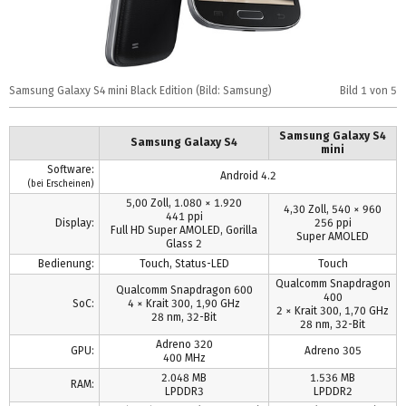
Samsung Galaxy S4 mini Black Edition (Bild: Samsung)
Bild
1
von 5
S
Samsung Galaxy S4
Samsung Galaxy S4
mini
Software:
Android 4.2
(bei Erscheinen)
5,00 Zoll, 1.080 × 1.920
4,30 Zoll, 540 × 960
441 ppi
Display:
256 ppi
Full HD Super AMOLED, Gorilla
Super AMOLED
Glass 2
Bedienung:
Touch, Status-LED
Touch
Qualcomm Snapdragon
Qualcomm Snapdragon 600
400
SoC:
4 × Krait 300, 1,90 GHz
2 × Krait 300, 1,70 GHz
28 nm, 32-Bit
28 nm, 32-Bit
Adreno 320
GPU:
Adreno 305
400 MHz
2.048 MB
1.536 MB
RAM:
LPDDR3
LPDDR2