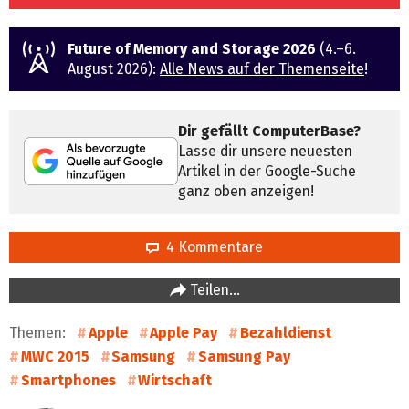
Future of Memory and Storage 2026
(4.–6.
August 2026):
Alle News auf der Themenseite
!
Dir gefällt ComputerBase?
Lasse dir unsere neuesten
Artikel in der Google-Suche
ganz oben anzeigen!
4 Kommentare
Teilen…
Themen:
Apple
Apple Pay
Bezahldienst
MWC 2015
Samsung
Samsung Pay
Smartphones
Wirtschaft