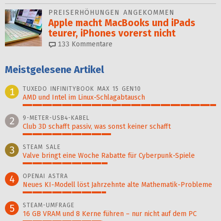
PREISERHÖHUNGEN ANGEKOMMEN
Apple macht MacBooks und iPads
teurer, iPhones vorerst nicht
133
Kommentare
Meistgelesene Artikel
TUXEDO INFINITYBOOK MAX 15 GEN10
1
AMD und Intel im Linux-Schlagabtausch
100%
9-METER-USB4-KABEL
2
Club 3D schafft passiv, was sonst keiner schafft
46%
STEAM SALE
3
Valve bringt eine Woche Rabatte für Cyberpunk-Spiele
44%
OPENAI ASTRA
4
Neues KI-Modell löst Jahr­zehn­te alte Ma­thematik-Pro­ble­me
43%
STEAM-UMFRAGE
5
16 GB VRAM und 8 Kerne führen – nur nicht auf dem PC