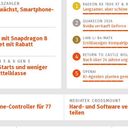
LSZAHLEN
RADEON RX 7800 XT & R
1
g wächst, Smartphone-
Langsamer, aber schöner
100%
QUAKECON 2026
2
Nvidia verkauft GeForce
51%
 mit Snapdragon 8
LIAN LI B4-MATX
3
Erstklassiges Kompaktg
tet mit Rabatt
45%
RETURN TO CASTLE WOL
4
Nach über 24 Jahren ung
 5 & 6 GEN 5
39%
Starts und weniger
OPENAI
5
ittelklasse
KI-Agenten planten gem
36%
MEDIATEK CROSSMOUNT
e-Controller für 77
Hard- und Software ve
teilen