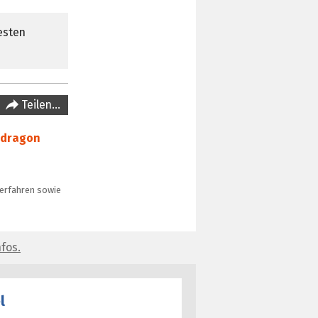
esten
Teilen…
dragon
verfahren sowie
fos.
l