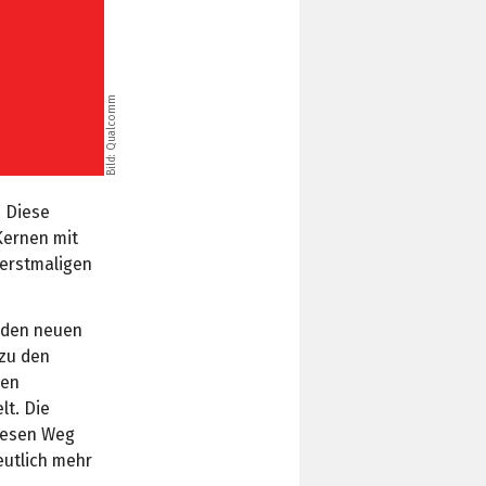
Bild: Qualcomm
. Diese
Kernen mit
 erstmaligen
h den neuen
 zu den
ben
lt. Die
diesen Weg
eutlich mehr