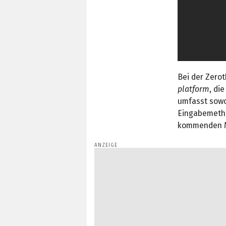
Bei der Zero
platform
, di
umfasst sowoh
Eingabemetho
kommenden M