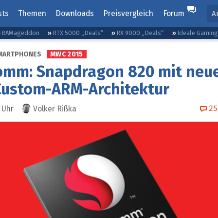
sts
Themen
Downloads
Preisvergleich
Forum
A
RAMageddon
RTX 5000 „Deals“
RX 9000 „Deals“
Ideale Gamin
MARTPHONES
MWC 2015
omm: Snapdragon 820 mit neu
Custom-ARM-Architektur
25
Uhr
Volker Rißka