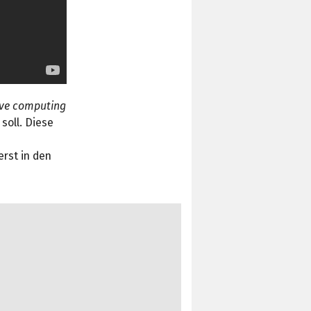
ive computing
soll. Diese
rst in den