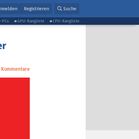
nmelden
Registrieren
Suche
g-PCs
GPU-Rangliste
CPU-Rangliste
er
Kommentare