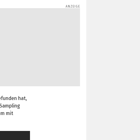
efunden hat,
 Sampling
um mit