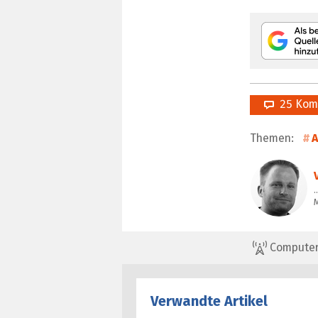
25 Kom
Themen:
A
…
ComputerBa
Verwandte Artikel