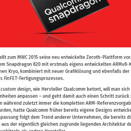
llt zum MWC 2015 seine neu entwickelte Zeroth-Plattform vor
dem Snapdragon 820 mit erstmals eigens entwickelten ARMv8-
n Kryo, kombiniert mit neuer Grafiklösung und ebenfalls der
s FinFET-Fertigungsprozesses.
y custom design
, wie Hersteller Qualcomm betont, will man sic
heiten anpassen – und geht damit auch einen Schritt zurück
n während zuletzt immer die kompletten ARM-Referenzvorga
rden, hatte Qualcomm früher bereits eigene Designs entwicke
npassung folgt dem Trend anderer Unternehmen, die bereits 
 aus der eigentlich gleichen zugrunde liegenden Architektur d