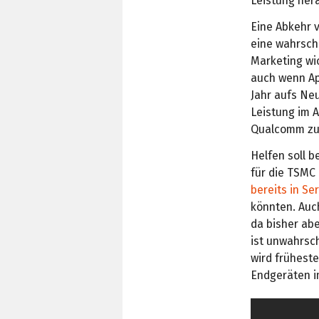
Leistung hera
Eine Abkehr 
eine wahrsch
Marketing wi
auch wenn Ap
Jahr aufs Neu
Leistung im A
Qualcomm zu
Helfen soll 
für die TSMC
bereits in S
könnten. Auch
da bisher ab
ist unwahrsc
wird frühest
Endgeräten i