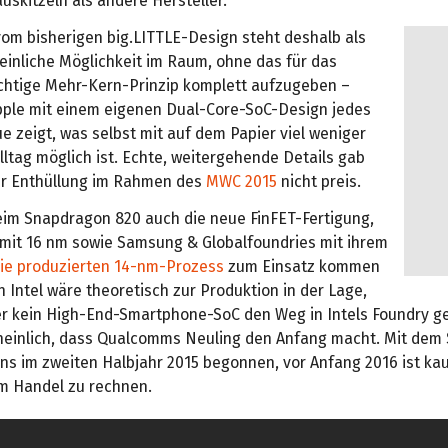
uskitzeln als andere Hersteller.
vom bisherigen big.LITTLE-Design steht deshalb als
einliche Möglichkeit im Raum, ohne das für das
chtige Mehr-Kern-Prinzip komplett aufzugeben –
ple mit einem eigenen Dual-Core-SoC-Design jedes
e zeigt, was selbst mit auf dem Papier viel weniger
lltag möglich ist. Echte, weitergehende Details gab
r Enthüllung im Rahmen des
MWC 2015
nicht preis.
beim Snapdragon 820 auch die neue FinFET-Fertigung,
 mit 16 nm sowie Samsung & Globalfoundries mit ihrem
erie produzierten 14-nm-Prozess
zum Einsatz kommen
 Intel wäre theoretisch zur Produktion in der Lage,
er kein High-End-Smartphone-SoC den Weg in Intels Foundry g
heinlich, dass Qualcomms Neuling den Anfang macht. Mit dem
ens im zweiten Halbjahr 2015 begonnen, vor Anfang 2016 ist ka
m Handel zu rechnen.