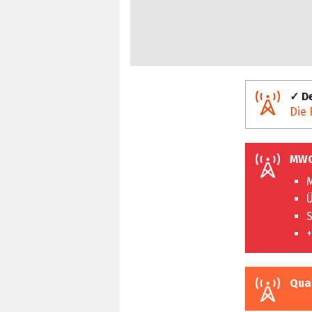
✓ De
Die 
MWC
M
Ü
S
+
Qua