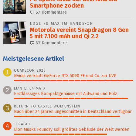
Smartphone zocken
67
Kommentare
EDGE 70 MAX IM HANDS-ON
Motorola vereint Snapdragon 8 Gen
5 mit 7.100 mAh und Qi 2.2
63
Kommentare
Meistgelesene Artikel
QUAKECON 2026
1
Nvidia verkauft GeForce RTX 5090 FE und Co. zur UVP
100%
LIAN LI B4-MATX
2
Erstklassiges Kompaktgehäuse mit Aufwand und Holz
96%
RETURN TO CASTLE WOLFENSTEIN
3
Nach über 24 Jahren ungeschnitten in Deutschland verfügbar
89%
TERAFAB
4
Elon Musks Foundry soll größ­tes Gebäude der Welt werden