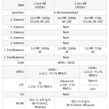
2.048 MB
1.024 MB
RAM:
LPDDR3
LPDDR2
Speicher:
8 GB (erweiterbar)
13,0 MP, 1080p
8,0 MP, 1080p
8,0 MP, 720p
1. Kamera:
f/2,00, AF, LED
AF, LED
f/2,00, AF, LED
2. Kamera:
Nein
3. Kamera:
Nein
4. Kamera:
Nein
5. Kamera:
Nein
5,0 MP, 1080p
2,0 MP, 1080p
2,0 MP, 720p
1. Frontkamera:
AF
AF
AF
2. Frontkamera:
Nein
GSM:
GPRS + EDGE
HSPA+
HSPA+
UMTS:
↓21,6 ↑5,76
↓42,2 ↑5,76 Mbit/s
Mbit/s
Nein
Advanced
Ja
LTE:
↓150 ↑50
Variante
↓150 ↑50 Mbit/s
Mbit/s
Ja
5G:
Nein
802.11 a/b/g/n
802.11 b/g/n
WLAN:
Wi-Fi Direct,
Wi-Fi Direct, Miracast
Miracast