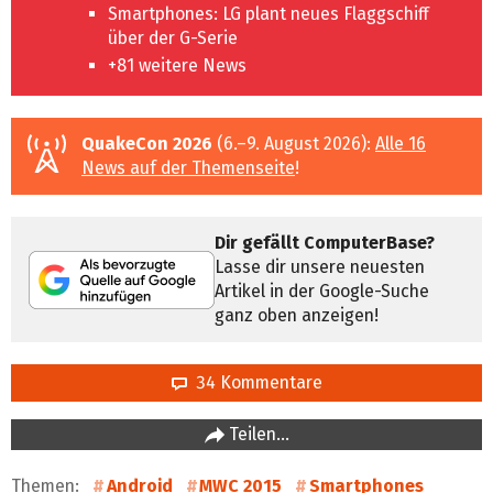
Smartphones: LG plant neues Flaggschiff
über der G-Serie
+81 weitere News
QuakeCon 2026
(6.–9. August 2026):
Alle 16
News auf der Themenseite
!
Dir gefällt ComputerBase?
Lasse dir unsere neuesten
Artikel in der Google-Suche
ganz oben anzeigen!
34 Kommentare
Teilen…
Themen:
Android
MWC 2015
Smartphones