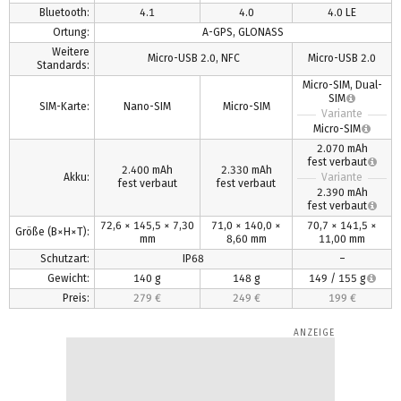
Bluetooth:
4.1
4.0
4.0 LE
Ortung:
A-GPS, GLONASS
Weitere
Micro-USB 2.0, NFC
Micro-USB 2.0
Standards:
Micro-SIM, Dual-
SIM
SIM-Karte:
Nano-SIM
Micro-SIM
Variante
Micro-SIM
2.070 mAh
fest verbaut
2.400 mAh
2.330 mAh
Akku:
Variante
fest verbaut
fest verbaut
2.390 mAh
fest verbaut
72,6 × 145,5 × 7,30
71,0 × 140,0 ×
70,7 × 141,5 ×
Größe (B×H×T):
mm
8,60 mm
11,00 mm
Schutzart:
IP68
–
Gewicht:
140 g
148 g
149 / 155 g
Preis:
279 €
249 €
199 €