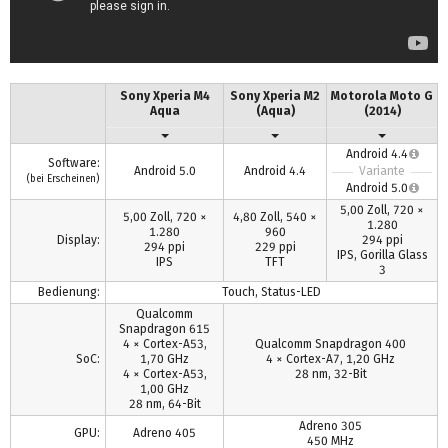
Sony Xperia M4
Sony Xperia M2
Motorola Moto G
Aqua
(Aqua)
(2014)
Android 4.4
Software:
Android 5.0
Android 4.4
Variante
(bei Erscheinen)
Android 5.0
5,00 Zoll, 720 ×
5,00 Zoll, 720 ×
4,80 Zoll, 540 ×
1.280
1.280
960
Display:
294 ppi
294 ppi
229 ppi
IPS, Gorilla Glass
IPS
TFT
3
Bedienung:
Touch, Status-LED
Qualcomm
Snapdragon 615
4 × Cortex-A53,
Qualcomm Snapdragon 400
SoC:
1,70 GHz
4 × Cortex-A7, 1,20 GHz
4 × Cortex-A53,
28 nm, 32-Bit
1,00 GHz
28 nm, 64-Bit
Adreno 305
GPU:
Adreno 405
450 MHz