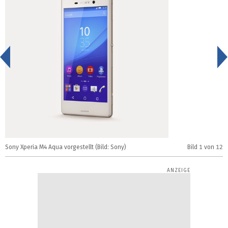
<
Sony Xperia M4 Aqua vorgestellt (Bild: Sony)
Bild
1
von 12
S