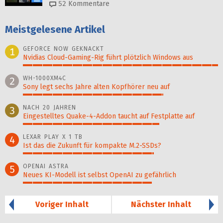
52
Kommentare
Meistgelesene Artikel
GEFORCE NOW GEKNACKT
1
Nvidias Cloud-Gaming-Rig führt plötzlich Windows aus
100%
WH-1000XM4C
2
Sony legt sechs Jahre alten Kopfhörer neu auf
72%
NACH 20 JAHREN
3
Eingestelltes Quake-4-Addon taucht auf Festplatte auf
70%
LEXAR PLAY X 1 TB
4
Ist das die Zukunft für kompakte M.2-SSDs?
67%
OPENAI ASTRA
5
Neues KI-Modell ist selbst OpenAI zu gefährlich
66%
Voriger Inhalt
Nächster Inhalt