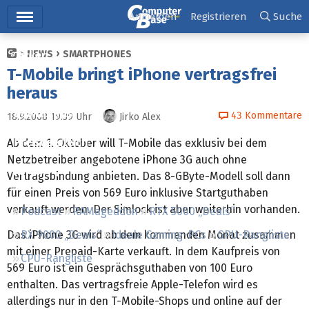
Hauptmenü
Anmelden
Registrieren
Suche
NEWS
SMARTPHONES
Ticker
T-Mobile bringt iPhone vertragsfrei
Tests
heraus
Downloads
43
Kommentare
18.9.2008 19:39
Uhr
Jirko Alex
Preisvergleich
Ab dem 1. Oktober will T-Mobile das exklusiv bei dem
Netzbetreiber angebotene iPhone 3G auch ohne
Forum
Vertragsbindung anbieten. Das 8-GByte-Modell soll dann
für einen Preis von 569 Euro inklusive Startguthaben
verkauft werden. Der Simlock ist aber weiterhin vorhanden.
Podcast
RAMageddon
RTX 5000 „Deals“
Das iPhone 3G wird ab dem kommenden Monat zusammen
RX 9000 „Deals“
Ideale Gaming-PCs
GPU-Rangliste
mit einer Prepaid-Karte verkauft. In dem Kaufpreis von
CPU-Rangliste
569 Euro ist ein Gesprächsguthaben von 100 Euro
enthalten. Das vertragsfreie Apple-Telefon wird es
allerdings nur in den T-Mobile-Shops und online auf der