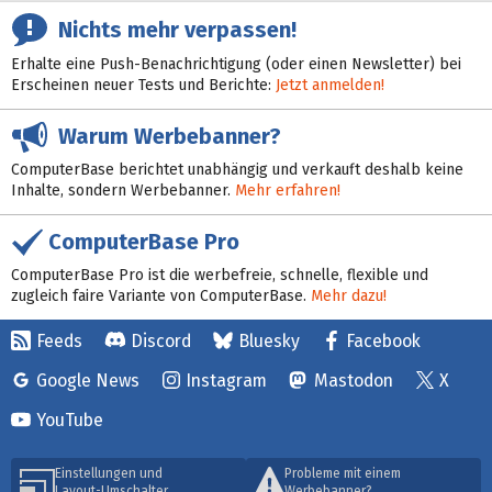
Nichts mehr verpassen!
Erhalte eine Push-Benachrichtigung (oder einen Newsletter) bei
Erscheinen neuer Tests und Berichte:
Jetzt anmelden!
Warum Werbebanner?
ComputerBase berichtet unabhängig und verkauft deshalb keine
Inhalte, sondern Werbebanner.
Mehr erfahren!
ComputerBase Pro
ComputerBase Pro ist die werbefreie, schnelle, flexible und
zugleich faire Variante von ComputerBase.
Mehr dazu!
Feeds
Discord
Bluesky
Facebook
Google News
Instagram
Mastodon
X
YouTube
Einstellungen und
Probleme mit einem
Layout-Umschalter
Werbebanner?