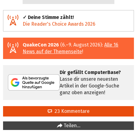
✓ Deine Stimme zählt!
Die Reader's Choice Awards 2026
QuakeCon 2026
(6.–9. August 2026):
Alle 16
News auf der Themenseite
!
Dir gefällt ComputerBase?
Lasse dir unsere neuesten
Artikel in der Google-Suche
ganz oben anzeigen!
23 Kommentare
Teilen…