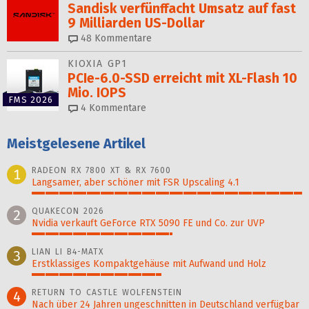
Sandisk verfünffacht Umsatz auf fast
9 Milliarden US-Dollar
48
Kommentare
KIOXIA GP1
PCIe-6.0-SSD erreicht mit XL-Flash 10
Mio. IOPS
FMS 2026
4
Kommentare
Meistgelesene Artikel
RADEON RX 7800 XT & RX 7600
1
Langsamer, aber schöner mit FSR Upscaling 4.1
100%
QUAKECON 2026
2
Nvidia verkauft GeForce RTX 5090 FE und Co. zur UVP
52%
LIAN LI B4-MATX
3
Erstklassiges Kompaktgehäuse mit Aufwand und Holz
48%
RETURN TO CASTLE WOLFENSTEIN
4
Nach über 24 Jahren ungeschnitten in Deutschland verfügbar