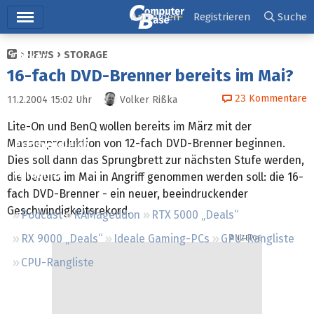
Hauptmenü
Anmelden
Registrieren
Suche
NEWS
STORAGE
Ticker
16-fach DVD-Brenner bereits im Mai?
Tests
23
Kommentare
11.2.2004 15:02
Uhr
Volker Rißka
Downloads
Lite-On und BenQ wollen bereits im März mit der
Massenproduktion von 12-fach DVD-Brenner beginnen.
Preisvergleich
Dies soll dann das Sprungbrett zur nächsten Stufe werden,
Forum
die bereits im Mai in Angriff genommen werden soll: die 16-
fach DVD-Brenner - ein neuer, beeindruckender
Geschwindigkeitsrekord.
Podcast
RAMageddon
RTX 5000 „Deals“
RX 9000 „Deals“
Ideale Gaming-PCs
GPU-Rangliste
CPU-Rangliste