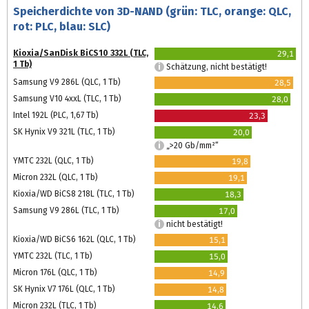
Speicherdichte von 3D-NAND (grün: TLC, orange: QLC,
rot: PLC, blau: SLC)
Kioxia/SanDisk BiCS10 332L (TLC,
29,1
1 Tb)
Schätzung, nicht bestätigt!
Samsung V9 286L (QLC, 1 Tb)
28,5
Samsung V10 4xxL (TLC, 1 Tb)
28,0
Intel 192L (PLC, 1,67 Tb)
23,3
SK Hynix V9 321L (TLC, 1 Tb)
20,0
„>20 Gb/mm²“
YMTC 232L (QLC, 1 Tb)
19,8
Micron 232L (QLC, 1 Tb)
19,1
Kioxia/WD BiCS8 218L (TLC, 1 Tb)
18,3
Samsung V9 286L (TLC, 1 Tb)
17,0
nicht bestätigt!
Kioxia/WD BiCS6 162L (QLC, 1 Tb)
15,1
YMTC 232L (TLC, 1 Tb)
15,0
Micron 176L (QLC, 1 Tb)
14,9
SK Hynix V7 176L (QLC, 1 Tb)
14,8
Micron 232L (TLC, 1 Tb)
14,6