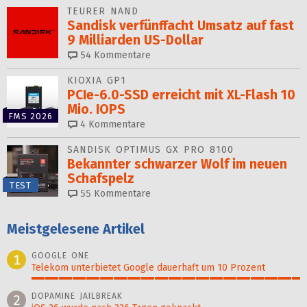
TEURER NAND
Sandisk verfünffacht Umsatz auf fast
9 Milliarden US-Dollar
54
Kommentare
KIOXIA GP1
PCIe-6.0-SSD erreicht mit XL-Flash 10
Mio. IOPS
FMS 2026
4
Kommentare
SANDISK OPTIMUS GX PRO 8100
Bekannter schwarzer Wolf im neuen
Schafspelz
TEST
55
Kommentare
Meistgelesene Artikel
GOOGLE ONE
1
Telekom unterbietet Google dauerhaft um 10 Prozent
100%
DOPAMINE JAILBREAK
2