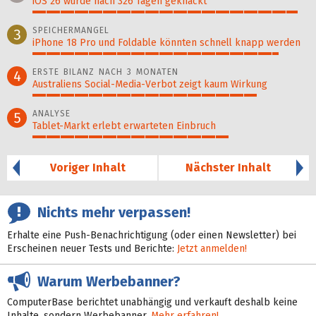
iOS 26 wurde nach 326 Tagen geknackt
96%
SPEICHERMANGEL
3
iPhone 18 Pro und Foldable könnten schnell knapp werden
89%
ERSTE BILANZ NACH 3 MONATEN
4
Australiens Social-Media-Verbot zeigt kaum Wirkung
81%
ANALYSE
5
Tablet-Markt erlebt erwarteten Einbruch
71%
Voriger Inhalt
Nächster Inhalt
Nichts mehr verpassen!
Erhalte eine Push-Benachrichtigung (oder einen Newsletter) bei
Erscheinen neuer Tests und Berichte:
Jetzt anmelden!
Warum Werbebanner?
ComputerBase berichtet unabhängig und verkauft deshalb keine
Inhalte, sondern Werbebanner.
Mehr erfahren!