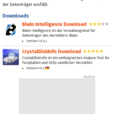
der Datenträger ausfällt.
Downloads
Biwin Intelligence Download
3,1 Ste
Biwin Intelligence ist das Verwaltungstool für
Datenträger des Herstellers Biwin.
Version 5.0.0.1
CrystalDiskInfo Download
4,9 S
CrystalDiskInfo ist ein umfangreiches Analyse-Tool für
Festplatten und SSDs sämtlicher Hersteller.
Version 9.9.2
D
eu
tsc
h