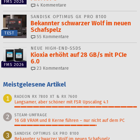
FMS 2026
4
Kommentare
SANDISK OPTIMUS GX PRO 8100
Bekannter schwarzer Wolf im neuen
Schafspelz
TEST
55
Kommentare
NEUE HIGH-END-SSDS
Kioxia erhöht auf 28 GB/s mit PCIe
6.0
FMS 2026
23
Kommentare
Meistgelesene Artikel
RADEON RX 7800 XT & RX 7600
1
Langsamer, aber schöner mit FSR Upscaling 4.1
100%
STEAM-UMFRAGE
2
16 GB VRAM und 8 Kerne führen – nur nicht auf dem PC
67%
SANDISK OPTIMUS GX PRO 8100
3
Bekannter schwarzer Wolf im neuen Schafspelz